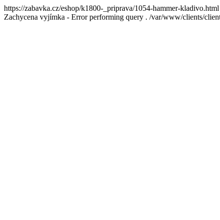
https://zabavka.cz/eshop/k1800-_priprava/1054-hammer-kladivo.html
Zachycena vyjímka - Error performing query . /var/www/clients/cl