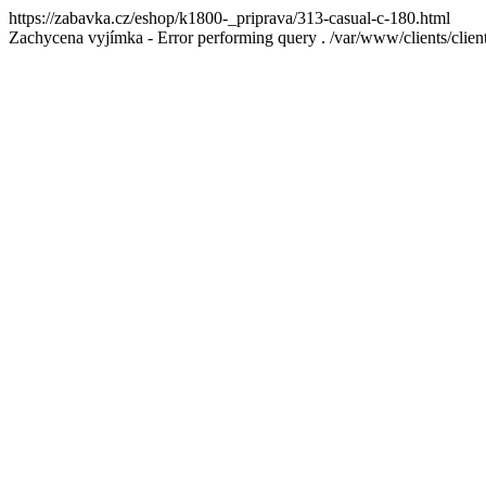
https://zabavka.cz/eshop/k1800-_priprava/313-casual-c-180.html
Zachycena vyjímka - Error performing query . /var/www/clients/cl