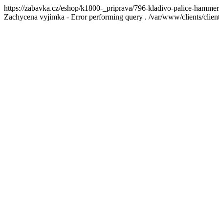
https://zabavka.cz/eshop/k1800-_priprava/796-kladivo-palice-hammer
Zachycena vyjímka - Error performing query . /var/www/clients/cl