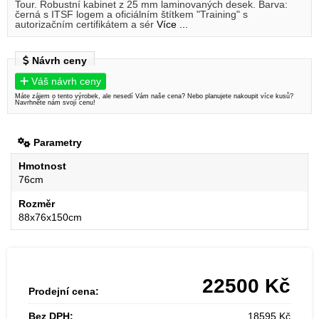
Tour. Robustní kabinet z 25 mm laminovaných desek. Barva:
černá s ITSF logem a oficiálním štítkem "Training" s
autorizačním certifikátem a sér
Více ...
Návrh ceny
Váš návrh ceny
Máte zájem o tento výrobek, ale nesedí Vám naše cena? Nebo planujete nakoupit více kusů?
Navrhněte nám svojí cenu!
Parametry
Hmotnost
76cm
Rozměr
88x76x150cm
22500
Kč
Prodejní cena:
Bez DPH:
18595
Kč