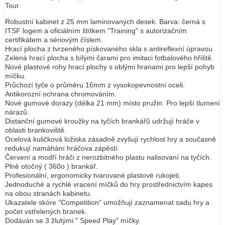
Tour.
Robustní kabinet z 25 mm laminovaných desek. Barva: černá s
ITSF logem a oficiálním štítkem "Training" s autorizačním
certifikátem a sériovým číslem.
Hrací plocha z tvrzeného pískovaného skla s antireflexní úpravou.
Zelená hrací plocha s bílými čarami pro imitaci fotbalového hřiště.
Nové plastové rohy hrací plochy s oblými hranami pro lepší pohyb
míčku.
Průchozí tyče o průměru 16mm z vysokopevnostní oceli.
Antikorozní ochrana chromováním.
Nové gumové dorazy (délka 21 mm) místo pružin. Pro lepší tlumení
nárazů.
Distanční gumové kroužky na tyčích brankářů udržují hráče v
oblasti brankoviště.
Ocelová kuličková ložiska zásadně zvyšují rychlost hry a současně
redukují namáhání hráčova zápěstí.
Červení a modří hráči z nerozbitného plastu nalisovaní na tyčích.
Plně otočný ( 360o ) brankář.
Profesionální, ergonomicky tvarované plastové rukojeti.
Jednoduché a rychlé vracení míčků do hry prostřednictvím kapes
na obou stranách kabinetu.
Ukazatele skóre "Competition" umožňují zaznamenat sadu hry a
počet vstřelených branek.
Dodáván se 3 žlutými " Speed Play" míčky.