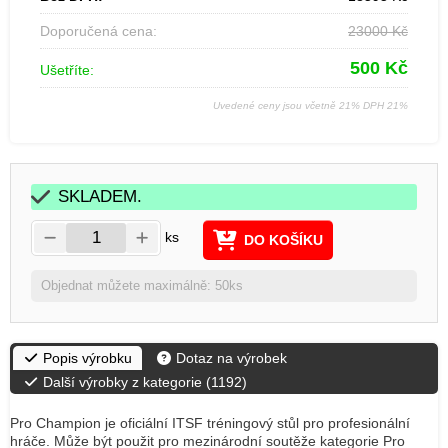
Doporučená cena:
23000
Kč
500
Kč
Ušetříte:
Uvedené ceny jsou včetně 21% DPH 21%
SKLADEM.
ks
DO KOŠÍKU
Objednat můžete maximálně: 50ks
Popis výrobku
Dotaz na výrobek
Další výrobky z kategorie (
1192
)
Pro Champion je oficiální ITSF tréningový stůl pro profesionální
hráče. Může být použit pro mezinárodní soutěže kategorie Pro