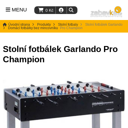
MENU
0
Kč
Úvodní strana
Produkty
Stolní fotbaly
Stolní fotbálek Garlando
Domácí fotbálky bez mincovníku
Pro Champion
Stolní fotbálek Garlando Pro
Champion