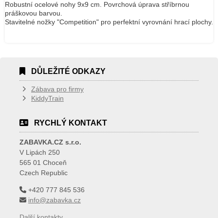
Robustní ocelové nohy 9x9 cm. Povrchová úprava stříbrnou
práškovou barvou.
Stavitelné nožky "Competition" pro perfektní vyrovnání hrací plochy.
DŮLEŽITÉ ODKAZY
Zábava pro firmy
KiddyTrain
RYCHLÝ KONTAKT
ZABAVKA.CZ s.r.o.
V Lipách 250
565 01 Choceň
Czech Republic
+420 777 845 536
info@zabavka.cz
Další kontakty