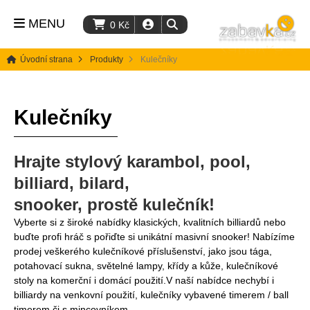
MENU
0
Kč
Úvodní strana
Produkty
Kulečníky
Kulečníky
Hrajte stylový karambol, pool,
billiard, bilard,
snooker, prostě kulečník!
Vyberte si z široké nabídky klasických, kvalitních billiardů nebo
buďte profi hráč s pořiďte si unikátní masivní snooker! Nabízíme
prodej veškerého kulečníkové příslušenství, jako jsou tága,
potahovací sukna, světelné lampy, křídy a kůže, kulečníkové
stoly na komerční i domácí použití.V naší nabídce nechybí i
billiardy na venkovní použití, kulečníky vybavené timerem / ball
timerem či s mincovníkem.