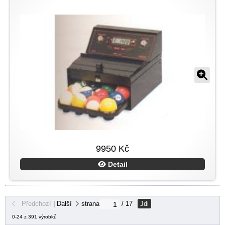
9950 Kč
Detail
Jdi
Předchozí
|
Další
strana
/ 17
0-24 z 391 výrobků