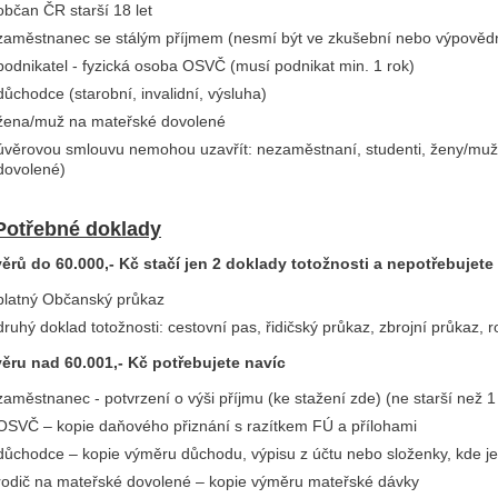
občan ČR starší 18 let
zaměstnanec se stálým příjmem (nesmí být ve zkušební nebo výpovědn
podnikatel - fyzická osoba OSVČ (musí podnikat min. 1 rok)
důchodce (starobní, invalidní, výsluha)
žena/muž na mateřské dovolené
úvěrovou smlouvu nemohou uzavřít: nezaměstnaní, studenti, ženy/muži 
dovolené)
Potřebné doklady
ěrů do 60.000,- Kč stačí jen 2 doklady totožnosti a nepotřebujete 
platný Občanský průkaz
druhý doklad totožnosti: cestovní pas, řidičský průkaz, zbrojní průkaz, ro
ěru nad 60.001,- Kč potřebujete navíc
zaměstnanec - potvrzení o výši příjmu (ke stažení zde) (ne starší než 
OSVČ – kopie daňového přiznání s razítkem FÚ a přílohami
důchodce – kopie výměru důchodu, výpisu z účtu nebo složenky, kde je
rodič na mateřské dovolené – kopie výměru mateřské dávky