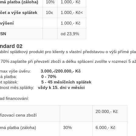
ímá platba (záloha)
10%
1.000,- Kč
čet a výše splátek
10x
1.000,- Kč<
výšení
1.000,- Kč
PSN
od 23,9%
ndard 02
abilní splátkový produkt pro klienty s vlastní představou o výši přímé pl
 70% zaplatíte při převzetí zboží a délku splácení zvolíte v rozmezí 5 a
/max výše úvěru:
3.000,-/200.000,- Kč
ímá platba:
0 - 70%
čet splátek:
5 - 45 měsíčních splátek
tnost měs.splátky:
vždy k 15. dni v měsíci
lad financování:
20.000,- Kč
řizovací cena zboží
ímá platba (záloha)
30%
6.000,- Kč