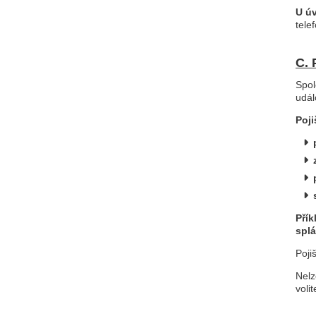
U úv
tele
C. 
Spol
udál
Poj
Přík
splá
Poji
Nelz
volit