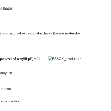
í lhůtě)
pobírající jakékoli sociální dávky (kromě mateřské
potvrzení o výši příjmů!
dný list
1 měsíc)
 vidět částka