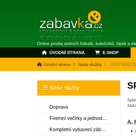
Online prodej stolních fotbalů, kulečníků, šipek a d
ÚVODNÍ STRANA
E-SHOP
Úvodní strana
Naše služby
SPOTŘEBITE
S
Naše služby
Splá
žádo
Doprava
Firemní večírky a jednodenní pronájmy
A. 
Kompletní vybavení zábavních center a realizace interiéru