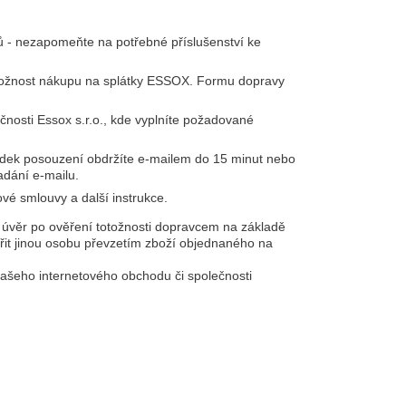
ů - nezapomeňte na potřebné příslušenství ke
e možnost nákupu na splátky ESSOX. Formu dopravy
čnosti Essox s.r.o., kde vyplníte požadované
sledek posouzení obdržíte e-mailem do 15 minut nebo
adání e-mailu.
vé smlouvy a další instrukce.
 úvěr po ověření totožnosti dopravcem na základě
it jinou osobu převzetím zboží objednaného na
 našeho internetového obchodu či společnosti