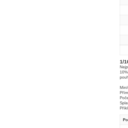
1/1
Nejp
10% 
pou
Min/
Př
Poč
Spla
Přík
Po