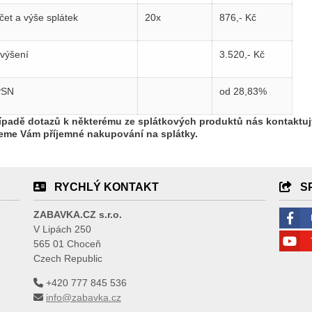
čet a výše splátek
20x
876,- Kč
výšení
3.520,- Kč
PSN
od 28,83%
ípadě dotazů k některému ze splátkových produktů nás kontaktuj
jeme Vám příjemné nakupování na splátky.
RYCHLÝ KONTAKT
S
ZABAVKA.CZ s.r.o.
V Lipách 250
565 01 Choceň
Czech Republic
+420 777 845 536
info@zabavka.cz