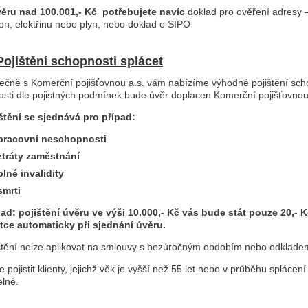
ěru nad 100.001,- Kč potřebujete navíc
doklad pro ověření adresy 
fon, elektřinu nebo plyn, nebo doklad o SIPO
Pojištění schopnosti splácet
ečně s Komerční pojišťovnou a.s. vám nabízíme výhodné pojištění schop
osti dle pojistných podmínek bude úvěr doplacen Komerční pojišťovnou 
ištění se sjednává pro případ:
pracovní neschopnosti
ztráty zaměstnání
plné invalidity
smrti
lad: pojištění úvěru ve výši 10.000,- Kč vás bude stát pouze 20,- 
tce automaticky při sjednání úvěru.
štění nelze aplikovat na smlouvy s bezúročným obdobím nebo odkladem
e pojistit klienty, jejichž věk je vyšší než 55 let nebo v průběhu spláce
elné.