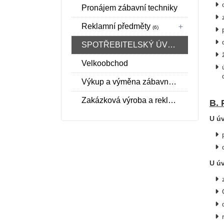
Pronájem zábavní techniky
Reklamní předměty
(6)
SPOTŘEBITELSKÝ ÚVĚR SPOLEČNOSTI ESSOX S.R.O.
Velkoobchod
Výkup a výměna zábavní techniky
Zakázková výroba a reklamní fotbálky
B. 
U úv
U úv