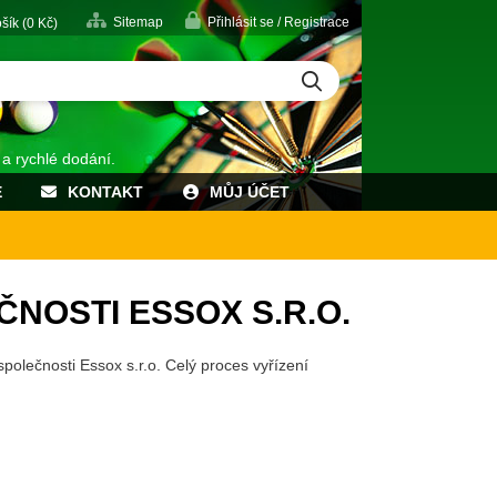
Sitemap
Přihlásit se / Registrace
šík (
0
Kč)
 a rychlé dodání.
E
KONTAKT
MŮJ ÚČET
NOSTI ESSOX S.R.O.
polečnosti Essox s.r.o. Celý proces vyřízení