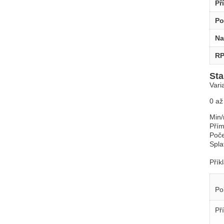
Př
Po
Na
R
Sta
Vari
0 až
Min
Př
Po
Spla
Přík
Po
Př