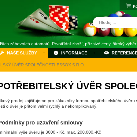
Ko
alších zábavních automatů. Prvotřídní zboží, příznivé ceny, šíroký výběr
NAŠE SLUŽBY
INFORMACE
REFERENC
LSKÝ ÚVĚR SPOLEČNOSTI ESSOX S.R.O.
POTŘEBITELSKÝ ÚVĚR SPOLEČ
tkový prodej zajišťujeme pro zákazníky formou spotřebitelského úvěru s
sti o úvěr je přitom velmi rychlý a nekomplikovaný.
Podmínky pro uzavření smlouvy
minimální výše úvěru je 3000,- Kč, max. 200.000,-Kč