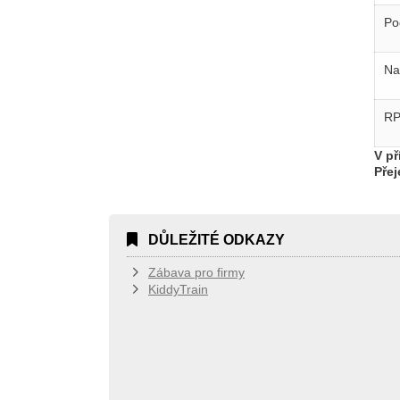
Po
Na
R
V př
Pře
DŮLEŽITÉ ODKAZY
Zábava pro firmy
KiddyTrain