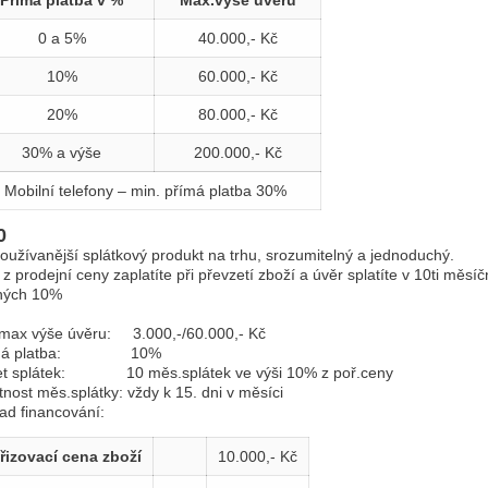
Přímá platba v %
Max.výše úvěru
0 a 5%
40.000,- Kč
10%
60.000,- Kč
20%
80.000,- Kč
30% a výše
200.000,- Kč
Mobilní telefony – min. přímá platba 30%
0
oužívanější splátkový produkt na trhu, srozumitelný a jednoduchý.
z prodejní ceny zaplatíte při převzetí zboží a úvěr splatíte v 10ti měs
hých 10%
max výše úvěru: 3.000,-/60.000,- Kč
ímá platba: 10%
et splátek: 10 měs.splátek ve výši 10% z poř.ceny
tnost měs.splátky: vždy k 15. dni v měsíci
lad financování:
řizovací cena zboží
10.000,- Kč