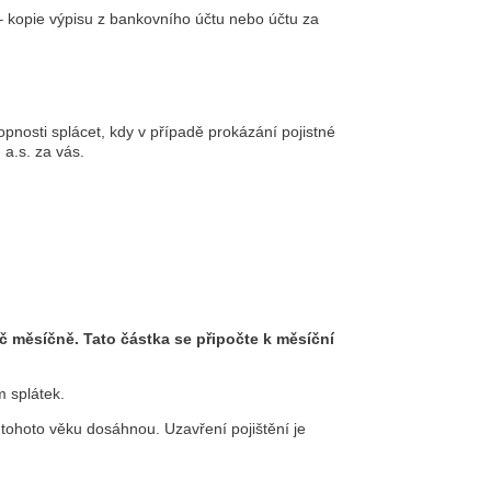
– kopie výpisu z bankovního účtu nebo účtu za
nosti splácet, kdy v případě prokázání pojistné
a.s. za vás.
Kč měsíčně. Tato částka se připočte k měsíční
 splátek.
ní tohoto věku dosáhnou. Uzavření pojištění je