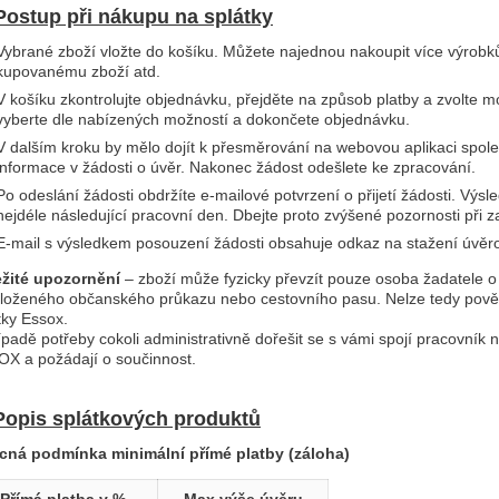
Postup při nákupu na splátky
Vybrané zboží vložte do košíku. Můžete najednou nakoupit více výrobk
kupovanému zboží atd.
V košíku zkontrolujte objednávku, přejděte na způsob platby a zvolt
vyberte dle nabízených možností a dokončete objednávku.
V dalším kroku by mělo dojít k přesměrování na webovou aplikaci spole
informace v žádosti o úvěr. Nakonec žádost odešlete ke zpracování.
Po odeslání žádosti obdržíte e-mailové potvrzení o přijetí žádosti. Vý
nejdéle následující pracovní den. Dbejte proto zvýšené pozornosti při z
E-mail s výsledkem posouzení žádosti obsahuje odkaz na stažení úvěro
žité upozornění
– zboží může fyzicky převzít pouze osoba žadatele o
loženého občanského průkazu nebo cestovního pasu. Nelze tedy pověř
tky Essox.
ípadě potřeby cokoli administrativně dořešit se s vámi spojí pracovník
X a požádají o součinnost.
Popis splátkových produktů
cná podmínka minimální přímé platby (záloha)