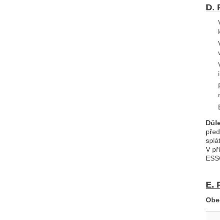
D. 
Důle
před
splá
V př
ESSO
E. 
Obe