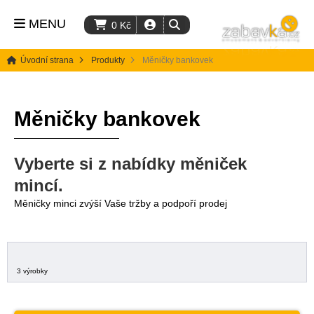
MENU
0
Kč
Úvodní strana
Produkty
Měničky bankovek
Měničky bankovek
Vyberte si z nabídky měniček
mincí.
Měničky minci zvýší Vaše tržby a podpoří prodej
3 výrobky