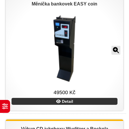
Měnička bankovek EASY coin
49500 Kč
Detail
Výkup CD jukeboxu Wurlitzer a Rockola