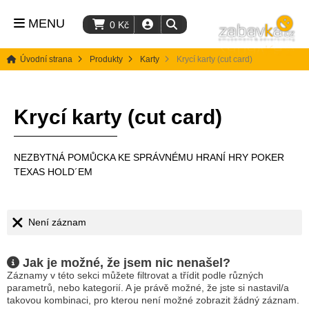
MENU
0
Kč
Úvodní strana
Produkty
Karty
Krycí karty (cut card)
Krycí karty (cut card)
NEZBYTNÁ POMŮCKA KE SPRÁVNÉMU HRANÍ HRY POKER
TEXAS HOLD´EM
Není záznam
Jak je možné, že jsem nic nenašel?
Záznamy v této sekci můžete filtrovat a třídit podle různých
parametrů, nebo kategorií. A je právě možné, že jste si nastavil/a
takovou kombinaci, pro kterou není možné zobrazit žádný záznam.