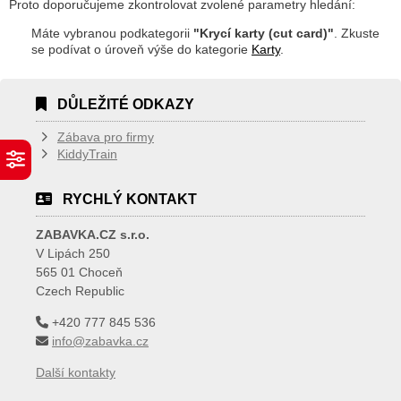
Proto doporučujeme zkontrolovat zvolené parametry hledání:
Máte vybranou podkategorii
"Krycí karty (cut card)"
. Zkuste
se podívat o úroveň výše do kategorie
Karty
.
DŮLEŽITÉ ODKAZY
Zábava pro firmy
KiddyTrain
RYCHLÝ KONTAKT
ZABAVKA.CZ s.r.o.
V Lipách 250
565 01 Choceň
Czech Republic
+420 777 845 536
info@zabavka.cz
Další kontakty