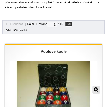
příslušenství a stylových doplňků, včetně skvělého přívěsku na
klíče v podobě biliardové koule!
Jdi
Předchozí
|
Další
strana
/ 15
0-24 z 356 výrobků
Poolové koule