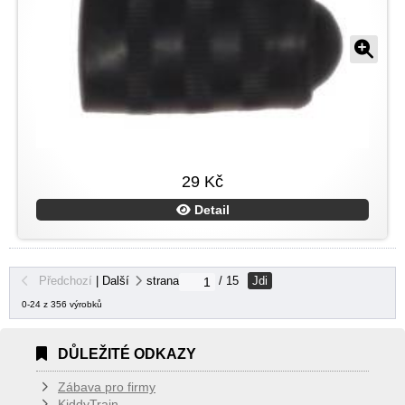
29 Kč
Detail
Jdi
Předchozí
|
Další
strana
/ 15
0-24 z 356 výrobků
DŮLEŽITÉ ODKAZY
Zábava pro firmy
KiddyTrain