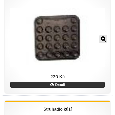
230 Kč
Detail
Struhadlo kůží