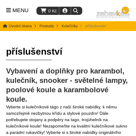
MENU
0
Kč
Úvodní strana
Produkty
Kulečníky
příslušenství
příslušenství
Vybavení a doplňky pro karambol,
kulečník, snooker - světelné lampy,
poolové koule a karambolové
koule.
Vyberte si kulečníkové tágo z naší široké nabídky, k němu
samozřejmě nezbytnou křídu a stylové pouzdro! Dále
potřebujete stojany a podpěry na tago, trojúhelník na
kulečníkové koule! Nezapomeňte na kvalitní kulečníkové sukno
a parádní rukavičky! Vyberte si s široké nabídky originálního