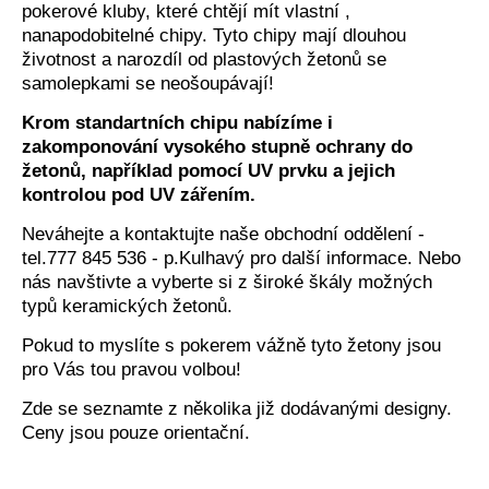
pokerové kluby, které chtějí mít vlastní ,
nanapodobitelné chipy. Tyto chipy mají dlouhou
životnost a narozdíl od plastových žetonů se
samolepkami se neošoupávají!
Krom standartních chipu nabízíme i
zakomponování vysokého stupně ochrany do
žetonů, například pomocí UV prvku a jejich
kontrolou pod UV zářením.
Neváhejte a kontaktujte naše obchodní oddělení -
tel.777 845 536 - p.Kulhavý pro další informace. Nebo
nás navštivte a vyberte si z široké škály možných
typů keramických žetonů.
Pokud to myslíte s pokerem vážně tyto žetony jsou
pro Vás tou pravou volbou!
Zde se seznamte z několika již dodávanými designy.
Ceny jsou pouze orientační.