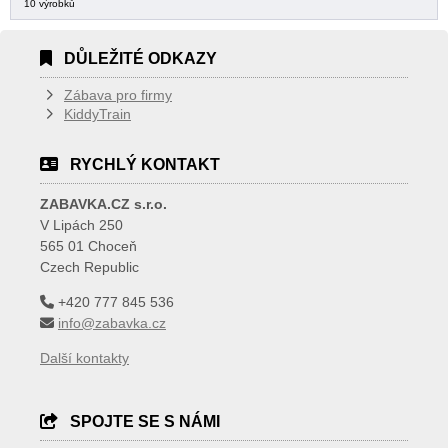
10 výrobků
DŮLEŽITÉ ODKAZY
Zábava pro firmy
KiddyTrain
RYCHLÝ KONTAKT
ZABAVKA.CZ s.r.o.
V Lipách 250
565 01 Choceň
Czech Republic
+420 777 845 536
info@zabavka.cz
Další kontakty
SPOJTE SE S NÁMI