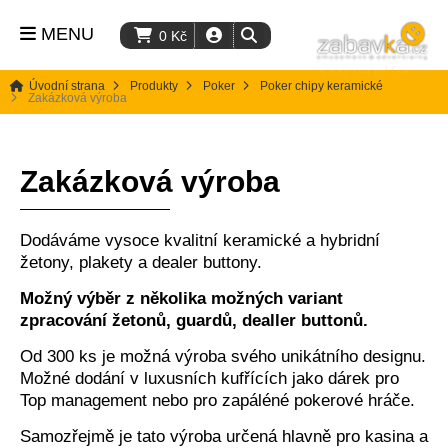
MENU
0
Kč
Úvodní strana
Produkty
Poker
Poker chipy keramické
Zakázková výroba
Zakázková výroba
Dodáváme vysoce kvalitní keramické a hybridní
žetony, plakety a dealer buttony.
Možný výběr z několika možných variant
zpracování žetonů, guardů, dealler buttonů.
Od 300 ks je možná výroba svého unikátního designu.
Možné dodání v luxusních kufřících jako dárek pro
Top management nebo pro zapáléné pokerové hráče.
Samozřejmě je tato výroba určená hlavně pro kasina a