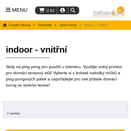
MENU
0
Kč
Úvodní strana
Produkty
Stolní tenis
indoor - vnitřní
indoor - vnitřní
Stoly na ping pong pro použití v interiéru. Využijte volný prostor
pro domácí tenisový stůl! Vyberte si z bohaté nabídky míčků a
ping-pongových pálek a uspořádejte pro své přátele domácí
turnaj ve stolním tenise!
2 výrobky