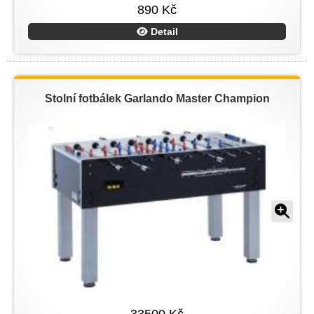
890 Kč
Detail
Stolní fotbálek Garlando Master Champion