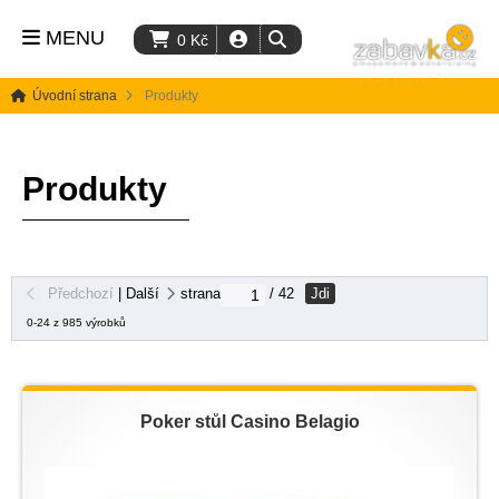
MENU
0
Kč
Úvodní strana
Produkty
Produkty
Jdi
Předchozí
|
Další
strana
/ 42
0-24 z 985 výrobků
Poker stůl Casino Belagio