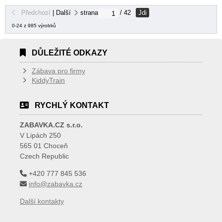
Jdi
Předchozí
|
Další
strana
/ 42
0-24 z 985 výrobků
DŮLEŽITÉ ODKAZY
Zábava pro firmy
KiddyTrain
RYCHLÝ KONTAKT
ZABAVKA.CZ s.r.o.
V Lipách 250
565 01 Choceň
Czech Republic
+420 777 845 536
info@zabavka.cz
Další kontakty