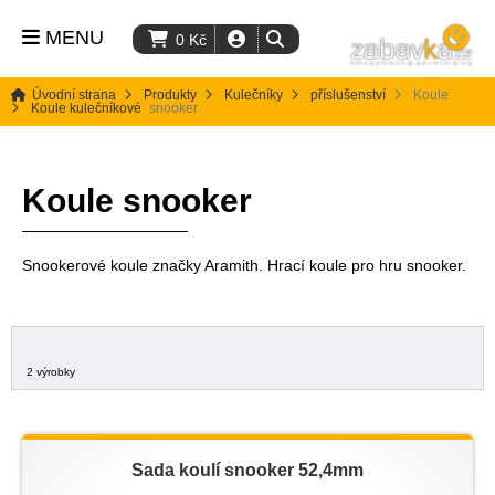
MENU
0
Kč
Úvodní strana
Produkty
Kulečníky
příslušenství
Koule
Koule kulečníkové
snooker
Koule snooker
Snookerové koule značky Aramith. Hrací koule pro hru snooker.
2 výrobky
Sada koulí snooker 52,4mm