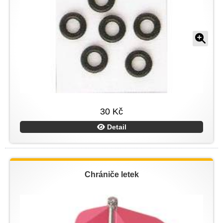
30 Kč
Detail
Chrániče letek