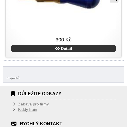
300 Kč
Detail
8 výrobků
DŮLEŽITÉ ODKAZY
Zábava pro firmy
KiddyTrain
RYCHLÝ KONTAKT