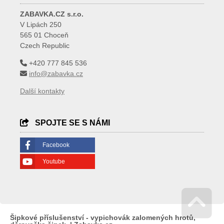
ZABAVKA.CZ s.r.o.
V Lipách 250
565 01 Choceň
Czech Republic
+420 777 845 536
info@zabavka.cz
Další kontakty
SPOJTE SE S NÁMI
Facebook
Youtube
Šipkové příslušenství - vypichovák zalomených hrotů,