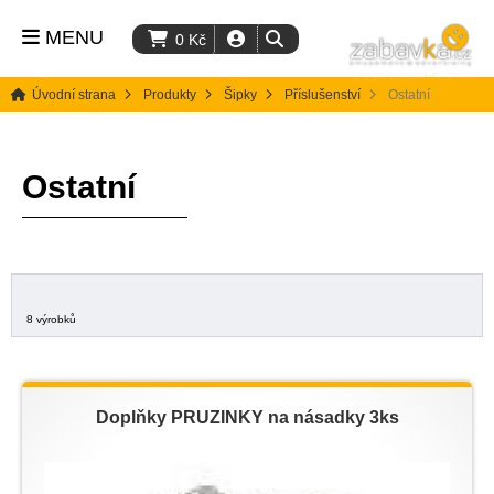
MENU
0
Kč
Úvodní strana
Produkty
Šipky
Příslušenství
Ostatní
Ostatní
8 výrobků
Doplňky PRUŽINKY na násadky 3ks