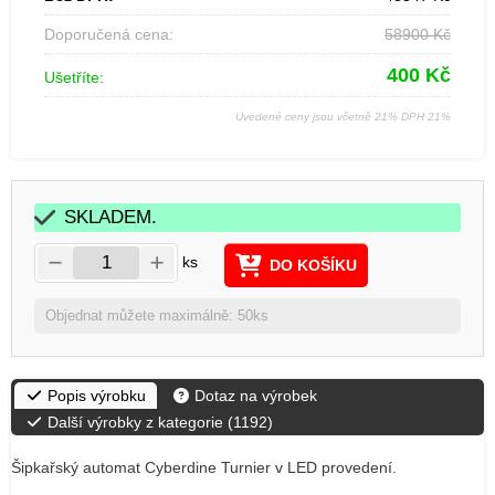
Doporučená cena:
58900
Kč
400
Kč
Ušetříte:
Uvedené ceny jsou včetně 21% DPH 21%
SKLADEM.
ks
DO KOŠÍKU
Objednat můžete maximálně: 50ks
Popis výrobku
Dotaz na výrobek
Další výrobky z kategorie (
1192
)
Šipkařský automat Cyberdine Turnier v LED provedení.