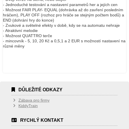
- Jednoduché testování a nastavení parametrů her a jejích cen
- Možnost FAIR PLAY- EQUAL (dohrávka až do zavření posledním
hráčem), PLAY OFF (rozhoz pro hráče se stejným počtem bodů) a
END (dohrání hry do konce)
- Zvukové a světelné efekty v době, kdy se na automatu nehraje
- Atraktivní melodie
- Možnost QUATTRO terče
- mincovník - 5, 10, 20 Kč a 0,5,1 a 2 EUR s možností nastavení na
různé měny
DŮLEŽITÉ ODKAZY
Zábava pro firmy
KiddyTrain
RYCHLÝ KONTAKT