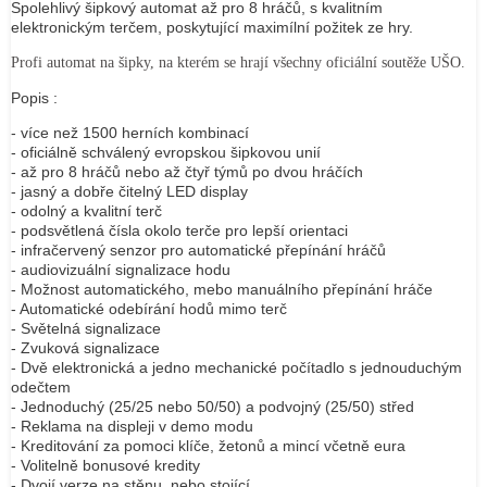
Spolehlivý šipkový automat až pro 8 hráčů, s kvalitním
elektronickým terčem, poskytující maximílní požitek ze hry.
Profi automat na šipky, na kterém se hrají všechny oficiální soutěže UŠO.
Popis :
- více než 1500 herních kombinací
- oficiálně schválený evropskou šipkovou unií
- až pro 8 hráčů nebo až čtyř týmů po dvou hráčích
- jasný a dobře čitelný LED display
- odolný a kvalitní terč
- podsvětlená čísla okolo terče pro lepší orientaci
- infračervený senzor pro automatické přepínání hráčů
- audiovizuální signalizace hodu
- Možnost automatického, mebo manuálního přepínání hráče
- Automatické odebírání hodů mimo terč
- Světelná signalizace
- Zvuková signalizace
- Dvě elektronická a jedno mechanické počítadlo s jednouduchým
odečtem
- Jednoduchý (25/25 nebo 50/50) a podvojný (25/50) střed
- Reklama na displeji v demo modu
- Kreditování za pomoci klíče, žetonů a mincí včetně eura
- Volitelně bonusové kredity
- Dvojí verze na stěnu, nebo stojící