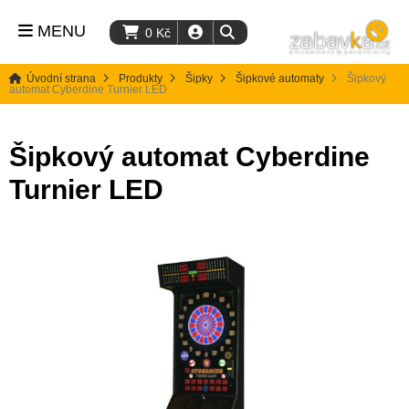
MENU
0
Kč
Úvodní strana
Produkty
Šipky
Šipkové automaty
Šipkový
automat Cyberdine Turnier LED
Šipkový automat Cyberdine
Turnier LED