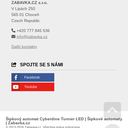
ZABAVKA.CZ s.r.o.
V Lipách 250
565 01 Choceň
Czech Republic
+420 777 845 536
info@zabavka.cz
Další kontakty
SPOJTE SE S NÁMI
Facebook
Youtube
Šipkový automat Cyberdine Turnier LED | Šipkové automaty
Go 
| Zabavka.cz
© 2013-2026 Zabavka.cz. Všechna práva vyhrazena.