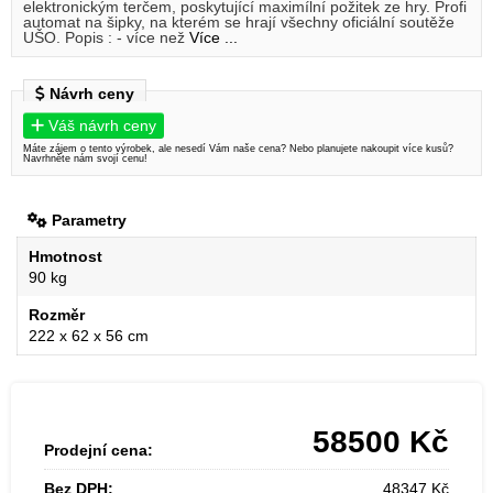
elektronickým terčem, poskytující maximílní požitek ze hry. Profi
automat na šipky, na kterém se hrají všechny oficiální soutěže
UŠO. Popis : - více než
Více ...
Návrh ceny
Váš návrh ceny
Máte zájem o tento výrobek, ale nesedí Vám naše cena? Nebo planujete nakoupit více kusů?
Navrhněte nám svojí cenu!
Parametry
Hmotnost
90 kg
Rozměr
222 x 62 x 56 cm
58500
Kč
Prodejní cena:
Bez DPH:
48347
Kč