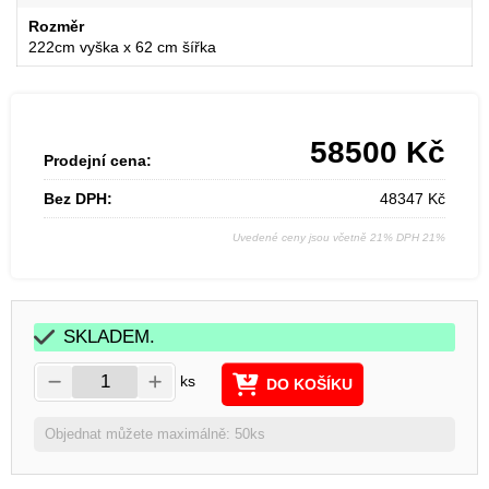
Rozměr
222cm vyška x 62 cm šířka
58500
Kč
Prodejní cena:
Bez DPH:
48347
Kč
Uvedené ceny jsou včetně 21% DPH 21%
SKLADEM.
ks
DO KOŠÍKU
Objednat můžete maximálně: 50ks