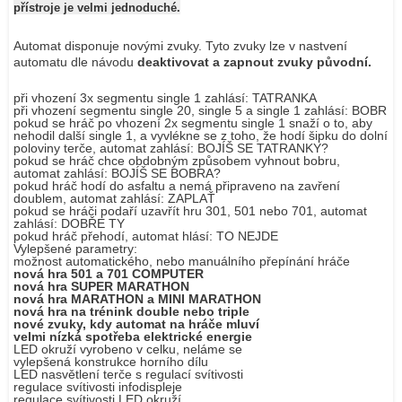
přístroje je velmi jednoduché.
Automat disponuje novými zvuky. Tyto zvuky lze v nastvení
automatu dle návodu
deaktivovat a zapnout zvuky původní.
při vhození 3x segmentu single 1 zahlásí: TATRANKA
při vhození segmentu single 20, single 5 a single 1 zahlásí: BOBR
pokud se hráč po vhození 2x segmentu single 1 snaží o to, aby
nehodil další single 1, a vyvlékne se z toho, že hodí šipku do dolní
poloviny terče, automat zahlásí: BOJÍŠ SE TATRANKY?
pokud se hráč chce obdobným způsobem vyhnout bobru,
automat zahlásí: BOJÍŠ SE BOBRA?
pokud hráč hodí do asfaltu a nemá připraveno na zavření
doublem, automat zahlásí: ZAPLAŤ
pokud se hráči podaří uzavřít hru 301, 501 nebo 701, automat
zahlásí: DOBŘE TY
pokud hráč přehodí, automat hlásí: TO NEJDE
Vylepšené parametry:
možnost automatického, nebo manuálního přepínání hráče
nová hra 501 a 701 COMPUTER
nová hra SUPER MARATHON
nová hra MARATHON a MINI MARATHON
nová hra na trénink double nebo triple
nové zvuky, kdy automat na hráče mluví
velmi nízká spotřeba elektrické energie
LED okruží vyrobeno v celku, neláme se
vylepšená konstrukce horního dílu
LED nasvětlení terče s regulací svítivosti
regulace svítivosti infodispleje
regulace svítivosti LED okruží