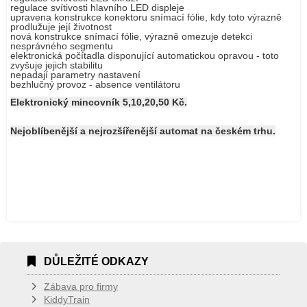
regulace svítivosti hlavního LED displeje
upravena konstrukce konektoru snímací fólie, kdy toto výrazně
prodlužuje její životnost
nová konstrukce snímací fólie, výrazně omezuje detekci
nesprávného segmentu
elektronická počítadla disponující automatickou opravou - toto
zvyšuje jejich stabilitu
nepadají parametry nastavení
bezhlučný provoz - absence ventilátoru
Elektronický mincovník 5,10,20,50 Kč.
Nejoblíbenější a nejrozšířenější automat na českém trhu.
DŮLEŽITÉ ODKAZY
Zábava pro firmy
KiddyTrain