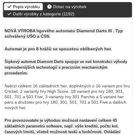
Popis výrobku
Dotaz na výrobek
Další výrobky z kategorie (
1192
)
NOVÁ VÝROBA ligového automatu Diamond Darts III . Typ
schválený UŠO a ČSS.
Automat je pro 8 hráčů se spoustou oblíbených her.
Šipkový automat
Diamont Darts
spojuje ve své konstrukci výhody
nejmodernìjších technologií s precizním mechanickým
provedením.
Nabízí celkem 16 základních her, doplněných o 16 variant pro hru
Cricket, 2 varianty hry High Score, 18 variant pro hry 180, 301,
501, 701 a 501 Five, 3 varianty hry 301 Parchis a 5 variant her
párù a družstev pro hry 180, 301, 501, 701 a 501 Five a dalších
nových her.
Pro provozovatele je výhodou možnost nastavení celkem 45
základních parametrù software, např. výše kreditù, počtu kol,
časových limitů, včetně možnosti testů a funkčnosti. Ovládání