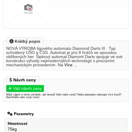
Krátký popis
NOVÁ VÝROBA ligového automatu Diamond Darts III . Typ
schválený UŠO a ČSS. Automat je pro 8 hráčů se spoustou
oblíbených her. Šipkový automat Diamont Darts spojuje ve své
konstrukci výhody nejmodernìjších technologií s precizním
mechanickým provedením. Na
Více ...
Návrh ceny
Váš návrh ceny
Máte zájem o tento výrobek, ale nesedí Vám naše cena? Nebo planujete nakoupit více kusů?
Navrhněte nám svojí cenu!
Parametry
Hmotnost
75kg