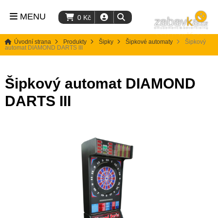
MENU
0
Kč
Úvodní strana
Produkty
Šipky
Šipkové automaty
Šipkový
automat DIAMOND DARTS III
Šipkový automat DIAMOND
DARTS III