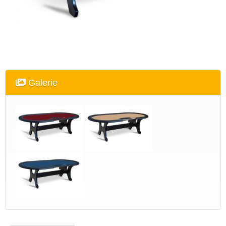
Galerie