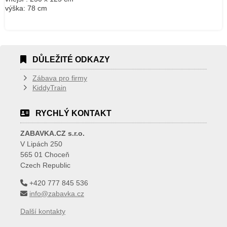
výška: 78 cm
DŮLEŽITÉ ODKAZY
Zábava pro firmy
KiddyTrain
RYCHLÝ KONTAKT
ZABAVKA.CZ s.r.o.
V Lipách 250
565 01 Choceň
Czech Republic
+420 777 845 536
info@zabavka.cz
Další kontakty