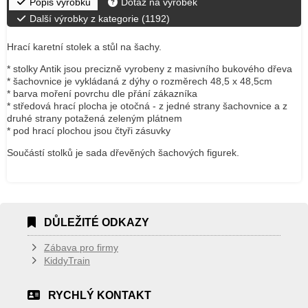
Popis výrobku
Dotaz na výrobek
Další výrobky z kategorie (
1192
)
Hrací karetní stolek a stůl na šachy.
* stolky Antik jsou precizně vyrobeny z masivního bukového dřeva
* šachovnice je vykládaná z dýhy o rozměrech 48,5 x 48,5cm
* barva moření povrchu dle přání zákazníka
* středová hrací plocha je otočná - z jedné strany šachovnice a z
druhé strany potažená zeleným plátnem
* pod hrací plochou jsou čtyři zásuvky
Součástí stolků je sada dřevěných šachových figurek.
DŮLEŽITÉ ODKAZY
Zábava pro firmy
KiddyTrain
RYCHLÝ KONTAKT