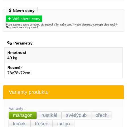
Návrh ceny
Váš návrh ceny
Máte zájem o tento výrobek, ale nesedí Vám naše cena? Nebo planujete nakoupit více kusů?
Navrhněte nám svojí cenu!
Parametry
Hmotnost
40 kg
Rozměr
78x78x72cm
Varianty produktu
Varianty :
mahagon
rustikál
světlýdub
ořech
koňak
třešeň
indigo