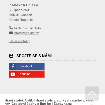
ZABAVKA.CZ s.r.o.
V Lipách 250
565 01 Choceň
Czech Republic
+420 777 845 536
info@zabavka.cz
Další kontakty
SPOJTE SE S NÁMI
Facebook
Youtube
Hrací stolek Antik | Hrací stoly a stolky na šachy a karetní
hry. Cestovní šachy a jiné he | Zabavka.cz