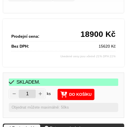
18900
Kč
Prodejní cena:
Bez DPH:
15620
Kč
Uvedené ceny jsou včetně 21% DPH 21%
SKLADEM.
ks
DO KOŠÍKU
Objednat můžete maximálně: 50ks