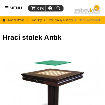
MENU
0
Kč
Úvodní strana
Produkty
Hrací stolky a šachy
Hrací stolek Antik
Hrací stolek Antik