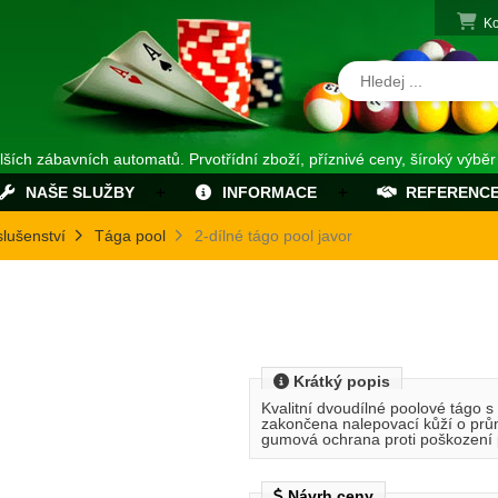
Ko
alších zábavních automatů. Prvotřídní zboží, příznivé ceny, šíroký výběr
NAŠE SLUŽBY
INFORMACE
REFERENC
slušenství
Tága pool
2-dílné tágo pool javor
Krátký popis
Kvalitní dvoudílné poolové tágo s
zakončena nalepovací kůží o prů
gumová ochrana proti poškození 
Návrh ceny