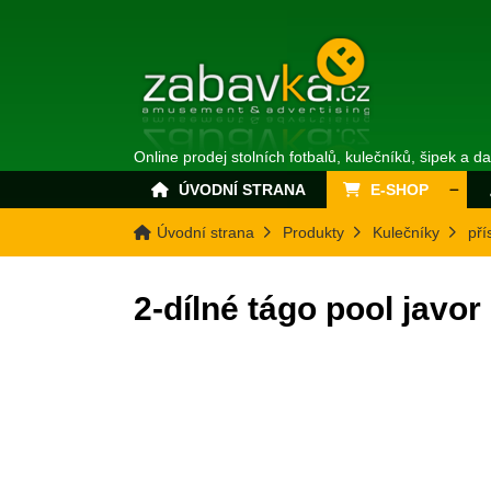
Online prodej stolních fotbalů, kulečníků, šipek a d
ÚVODNÍ STRANA
E-SHOP
Úvodní strana
Produkty
Kulečníky
pří
2-dílné tágo pool javor