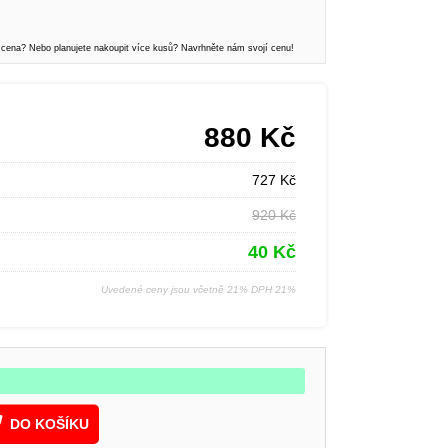
 cena? Nebo planujete nakoupit více kusů? Navrhněte nám svojí cenu!
880
Kč
727
Kč
920
Kč
40
Kč
Uvedené ceny jsou včetně 21% DPH 21%
DO KOŠÍKU