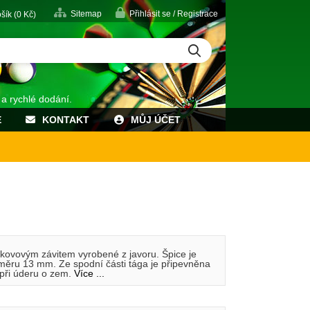
Sitemap
Přihlásit se / Registrace
šík (
0
Kč)
 a rychlé dodání.
E
KONTAKT
MŮJ ÚČET
 kovovým závitem vyrobené z javoru. Špice je
měru 13 mm. Ze spodní části tága je připevněna
při úderu o zem.
Více ...