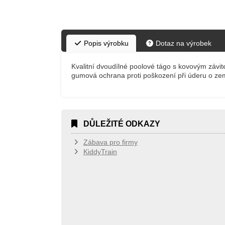
Popis výrobku
Dotaz na výrobek
Kvalitní dvoudílné poolové tágo s kovovým závi
gumová ochrana proti poškození při úderu o ze
DŮLEŽITÉ ODKAZY
Zábava pro firmy
KiddyTrain