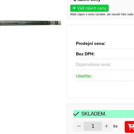
Váš návrh ceny
Máte zájem o tento výrobek, ale nesedí Vám naše
Prodejní cena:
Bez DPH:
Doporučená cena:
Ušetříte:
SKLADEM.
ks