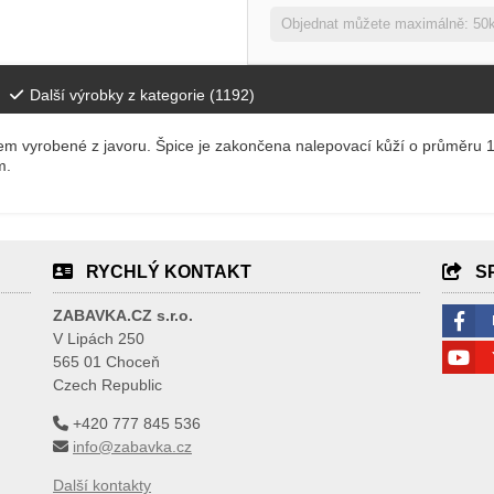
Objednat můžete maximálně: 50
Další výrobky z kategorie (
1192
)
tem vyrobené z javoru. Špice je zakončena nalepovací kůží o průměru 
m.
RYCHLÝ KONTAKT
S
ZABAVKA.CZ s.r.o.
V Lipách 250
565 01 Choceň
Czech Republic
+420 777 845 536
info@zabavka.cz
Další kontakty