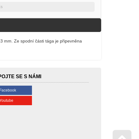
ks
13 mm. Ze spodní části tága je připevněna
POJTE SE S NÁMI
Facebook
Youtube