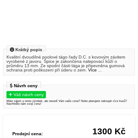
Krátký popis
Kvalitní dvoudílné poolové tágo řady D.C. s kovovým závitem
vyrobené z javoru. Špice je zakončena nalepovací kůží o
průměru 13 mm. Ze spodní části tága je připevněna gumová
ochrana proti poškození při úderu o zem.
Více ...
Návrh ceny
Váš návrh ceny
Máte zájem o tento výrobek, ale nesedí Vám naše cena? Nebo planujete nakoupit více kusů?
Navrhněte nám svojí cenu!
1300
Kč
Prodejní cena: