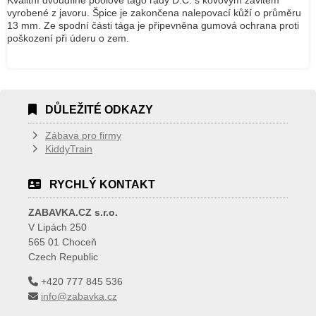
Kvalitní dvoudílné poolové tágo řady D.C. s kovovým závitem
vyrobené z javoru. Špice je zakončena nalepovací kůží o průměru
13 mm. Ze spodní části tága je připevněna gumová ochrana proti
poškození při úderu o zem.
DŮLEŽITÉ ODKAZY
Zábava pro firmy
KiddyTrain
RYCHLÝ KONTAKT
ZABAVKA.CZ s.r.o.
V Lipách 250
565 01 Choceň
Czech Republic
+420 777 845 536
info@zabavka.cz