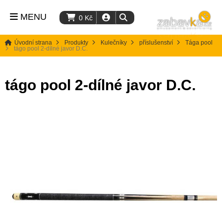
MENU
0
Kč
Úvodní strana
Produkty
Kulečníky
příslušenství
Tága pool
tágo pool 2-dílné javor D.C.
tágo pool 2-dílné javor D.C.