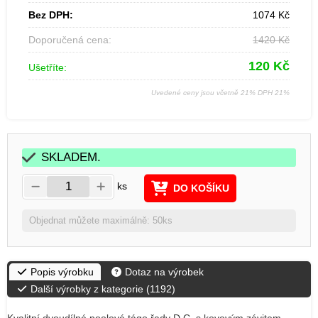
Bez DPH:
1074
Kč
Doporučená cena:
1420
Kč
120
Kč
Ušetříte:
Uvedené ceny jsou včetně 21% DPH 21%
SKLADEM.
ks
DO KOŠÍKU
Objednat můžete maximálně: 50ks
Popis výrobku
Dotaz na výrobek
Další výrobky z kategorie (
1192
)