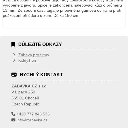
Kvalitní dvoudílné poolové tágo řady SAMURAI s kovovým závitem
vyrobené z javoru. Špice je zakončena nalepovací kůží o průměru
13 mm. Ze spodní části tága je připevněna gumová ochrana proti
poškození při úderu o zem. Délka 150 cm.
DŮLEŽITÉ ODKAZY
Zábava pro firmy
KiddyTrain
RYCHLÝ KONTAKT
ZABAVKA.CZ s.r.o.
V Lipách 250
565 01 Choceň
Czech Republic
+420 777 845 536
info@zabavka.cz