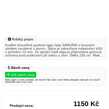
Krátký popis
Kvalitní dvoudílné poolové tágo řady SAMURAI s kovovým
závitem vyrobené z javoru. Špice je zakončena nalepovací kůží
o průměru 13 mm. Ze spodní části tága je připevněna gumová
ochrana proti poškození při úderu o zem. Délka 150 cm.
Více ...
Návrh ceny
Váš návrh ceny
Máte zájem o tento výrobek, ale nesedí Vám naše cena? Nebo planujete nakoupit více kusů?
Navrhněte nám svojí cenu!
1150
Kč
Prodejní cena: