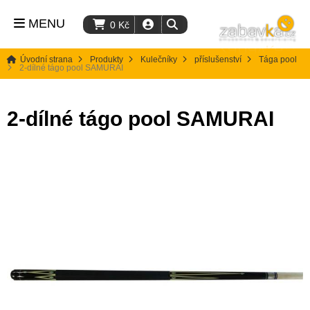
MENU
0
Kč
Úvodní strana
Produkty
Kulečníky
příslušenství
Tága pool
2-dílné tágo pool SAMURAI
2-dílné tágo pool SAMURAI