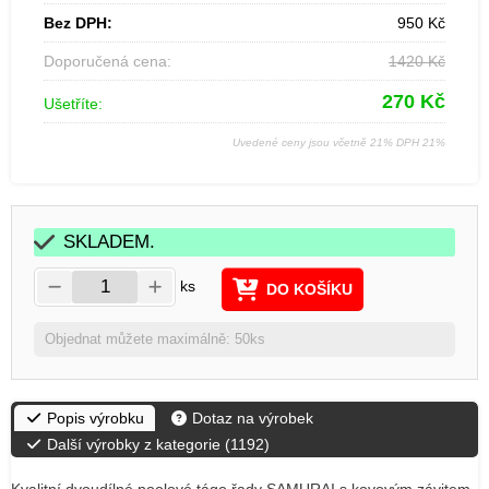
Bez DPH:
950
Kč
Doporučená cena:
1420
Kč
270
Kč
Ušetříte:
Uvedené ceny jsou včetně 21% DPH 21%
SKLADEM.
ks
DO KOŠÍKU
Objednat můžete maximálně: 50ks
Popis výrobku
Dotaz na výrobek
Další výrobky z kategorie (
1192
)