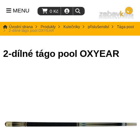
MENU
0
Kč
Úvodní strana
Produkty
Kulečníky
příslušenství
Tága pool
2-dílné tágo pool OXYEAR
2-dílné tágo pool OXYEAR