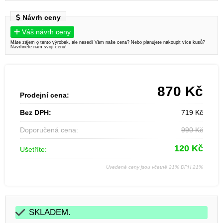
Návrh ceny
Váš návrh ceny
Máte zájem o tento výrobek, ale nesedí Vám naše cena? Nebo planujete nakoupit více kusů?
Navrhněte nám svojí cenu!
870
Kč
Prodejní cena:
Bez DPH:
719
Kč
Doporučená cena:
990
Kč
120
Kč
Ušetříte:
Uvedené ceny jsou včetně 21% DPH 21%
SKLADEM.