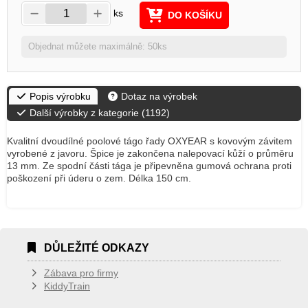
ks
DO KOŠÍKU
Objednat můžete maximálně: 50ks
Popis výrobku
Dotaz na výrobek
Další výrobky z kategorie (
1192
)
Kvalitní dvoudílné poolové tágo řady OXYEAR s kovovým závitem
vyrobené z javoru. Špice je zakončena nalepovací kůží o průměru
13 mm. Ze spodní části tága je připevněna gumová ochrana proti
poškození při úderu o zem. Délka 150 cm.
DŮLEŽITÉ ODKAZY
Zábava pro firmy
KiddyTrain