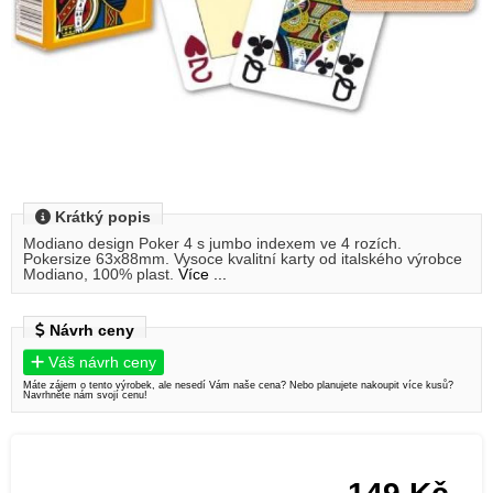
Krátký popis
Modiano design Poker 4 s jumbo indexem ve 4 rozích.
Pokersize 63x88mm. Vysoce kvalitní karty od italského výrobce
Modiano, 100% plast.
Více ...
Návrh ceny
Váš návrh ceny
Máte zájem o tento výrobek, ale nesedí Vám naše cena? Nebo planujete nakoupit více kusů?
Navrhněte nám svojí cenu!