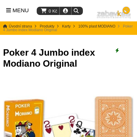
MENU
0
Kč
Úvodní strana
Produkty
Karty
100% plast MODIANO
Poker
4 Jumbo index Modiano Original
Poker 4 Jumbo index
akce
Modiano Original