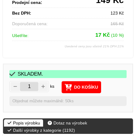
149
Kč
Prodejní cena:
Bez DPH:
123
Kč
Doporučená cena:
165
Kč
17
Kč
(10
%
)
Ušetříte:
Uvedené ceny jsou včetně 21% DPH 21%
SKLADEM.
ks
DO KOŠÍKU
Objednat můžete maximálně: 50ks
Popis výrobku
Dotaz na výrobek
Další výrobky z kategorie (
1192
)