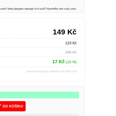
 cena? Nebo planujete nakoupit více kusů? Navrhněte nám svojí cenu!
149
Kč
123
Kč
165
Kč
17
Kč
(10
%
)
Uvedené ceny jsou včetně 21% DPH 21%
DO KOŠÍKU