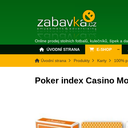
Online prodej stolních fotbalů, kulečníků, šipek a d
ÚVODNÍ STRANA
E-SHOP
Úvodní strana
Produkty
Karty
100% p
Poker index Casino Mo