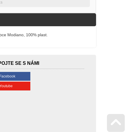
ks
obce Modiano, 100% plast.
POJTE SE S NÁMI
Facebook
Youtube