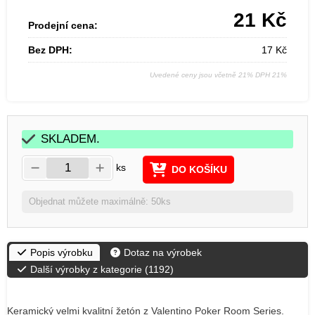
21
Kč
Prodejní cena:
Bez DPH:
17
Kč
Uvedené ceny jsou včetně 21% DPH 21%
SKLADEM.
ks
DO KOŠÍKU
Objednat můžete maximálně: 50ks
Popis výrobku
Dotaz na výrobek
Další výrobky z kategorie (
1192
)
Keramický velmi kvalitní žetón z Valentino Poker Room Series.