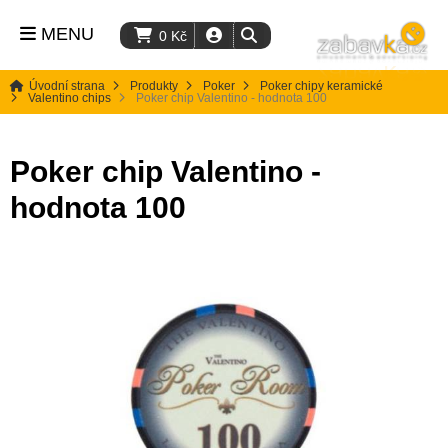
MENU
0
Kč
Úvodní strana
Produkty
Poker
Poker chipy keramické
Valentino chips
Poker chip Valentino - hodnota 100
Poker chip Valentino -
hodnota 100