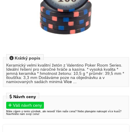
Krátký popis
Keramický velmi kvalitní žetón z Valentino Poker Room Series.
Ideální řešení pro náročné hráče a kasína. * vysoká kvalita *
jemná keramika * hmotnost žetonu: 10,5 g * průměr: 39,5 mm *
tloušťka: 3,3 mm Dodáváme poze na objednávku a v
namixovaných sadách minimá
Více ...
Návrh ceny
Váš návrh ceny
Máte zájem o tento výrobek, ale nesedí Vám naše cena? Nebo planujete nakoupit více kusů?
Navrhněte nám svojí cenu!