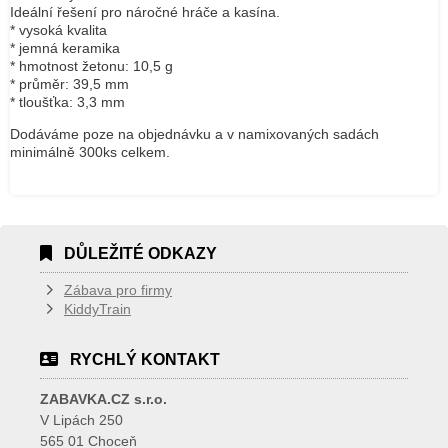
Ideální řešení pro náročné hráče a kasína.
* vysoká kvalita
* jemná keramika
* hmotnost žetonu: 10,5 g
* průměr: 39,5 mm
* tloušťka: 3,3 mm
Dodáváme poze na objednávku a v namixovaných sadách
minimálně 300ks celkem.
DŮLEŽITÉ ODKAZY
Zábava pro firmy
KiddyTrain
RYCHLÝ KONTAKT
ZABAVKA.CZ s.r.o.
V Lipách 250
565 01 Choceň