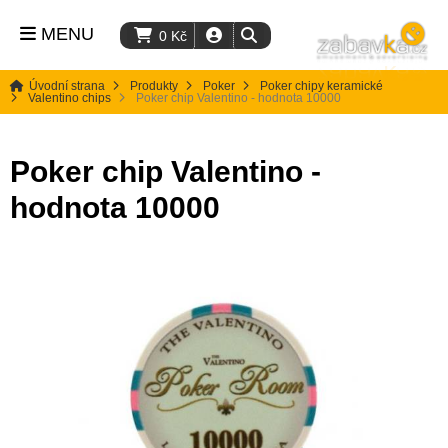
MENU
0
Kč
Úvodní strana
Produkty
Poker
Poker chipy keramické
Valentino chips
Poker chip Valentino - hodnota 10000
Poker chip Valentino -
hodnota 10000