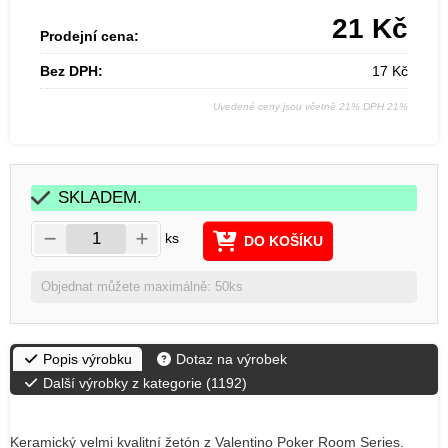
21
Kč
Prodejní cena:
Bez DPH:
17
Kč
Uvedené ceny jsou včetně 21% DPH 21%
SKLADEM.
ks
DO KOŠÍKU
Objednat můžete maximálně: 50ks
Popis výrobku
Dotaz na výrobek
Další výrobky z kategorie (
1192
)
Keramický velmi kvalitní žetón z Valentino Poker Room Series.