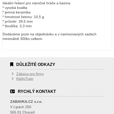
Ideální řešení pro náročné hráče a kasína.
* vysoká kvalita
* jemná keramika
* hmotnost žetonu: 10,5 g
* průměr: 39,5 mm
* tloušťka: 3,3 mm
Dodáváme poze na objednávku a v namixovaných sadách
minimálně 300ks celkem.
DŮLEŽITÉ ODKAZY
Zábava pro firmy
KiddyTrain
RYCHLÝ KONTAKT
ZABAVKA.CZ s.r.o.
V Lipách 250
565 01 Choceň