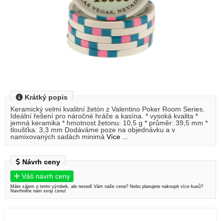
Krátký popis
Keramický velmi kvalitní žetón z Valentino Poker Room Series.
Ideální řešení pro náročné hráče a kasína. * vysoká kvalita *
jemná keramika * hmotnost žetonu: 10,5 g * průměr: 39,5 mm *
tloušťka: 3,3 mm Dodáváme poze na objednávku a v
namixovaných sadách minimá
Více ...
Návrh ceny
Váš návrh ceny
Máte zájem o tento výrobek, ale nesedí Vám naše cena? Nebo planujete nakoupit více kusů?
Navrhněte nám svojí cenu!