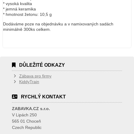
* vysoká kvalita
* jemná keramika
* hmotnost žetonu: 10,5 g
Dodáváme poze na objednávku a v namixovaných sadách
minimálně 300ks celkem.
DŮLEŽITÉ ODKAZY
Zábava pro firmy
KiddyTrain
RYCHLÝ KONTAKT
ZABAVKA.CZ s.r.o.
V Lipách 250
565 01 Choceň
Czech Republic