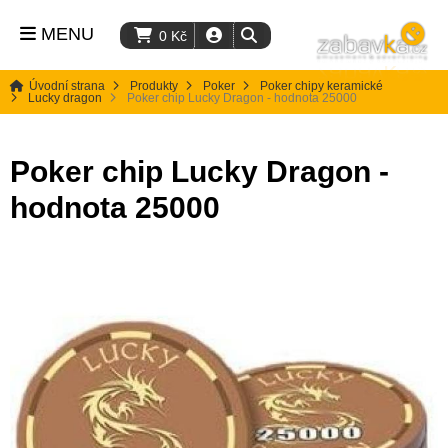
MENU
0
Kč
Úvodní strana
Produkty
Poker
Poker chipy keramické
Lucky dragon
Poker chip Lucky Dragon - hodnota 25000
Poker chip Lucky Dragon -
hodnota 25000