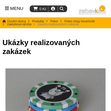
MENU
0
Kč
Úvodní strana
Produkty
Poker
Poker chipy keramické
Zakázková výroba
Ukázky realizovaných zakázek
Ukázky realizovaných
zakázek