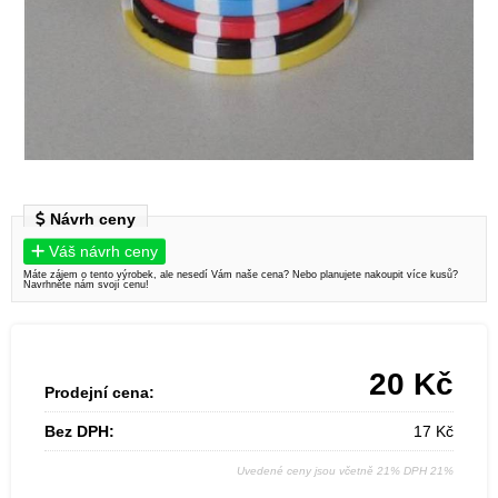
Návrh ceny
Váš návrh ceny
Máte zájem o tento výrobek, ale nesedí Vám naše cena? Nebo planujete nakoupit více kusů?
Navrhněte nám svojí cenu!
20
Kč
Prodejní cena:
Bez DPH:
17
Kč
Uvedené ceny jsou včetně 21% DPH 21%