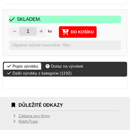
SKLADEM.
ks
DO KOŠÍKU
Objednat můžete maximálně: 50ks
Popis výrobku
Dotaz na výrobek
Další výrobky z kategorie (
1192
)
DŮLEŽITÉ ODKAZY
Zábava pro firmy
KiddyTrain