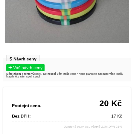
Návrh ceny
Váš návrh ceny
Máte zájem o tento výrobek, ale nesedí Vám naše cena? Nebo planujete nakoupit více kusů?
Navrhněte nám svojí cenu!
20
Kč
Prodejní cena:
Bez DPH:
17
Kč
Uvedené ceny jsou včetně 21% DPH 21%