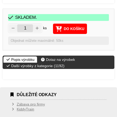
SKLADEM.
ks
DO KOŠÍKU
Objednat můžete maximálně: 50ks
Popis výrobku
Dotaz na výrobek
Další výrobky z kategorie (
1192
)
DŮLEŽITÉ ODKAZY
Zábava pro firmy
KiddyTrain