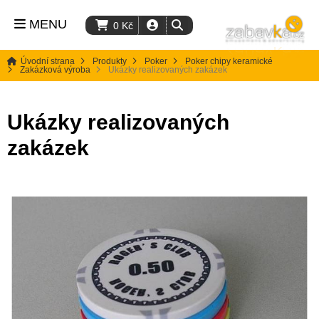
MENU
0
Kč
Úvodní strana
Produkty
Poker
Poker chipy keramické
Zakázková výroba
Ukázky realizovaných zakázek
Ukázky realizovaných
zakázek