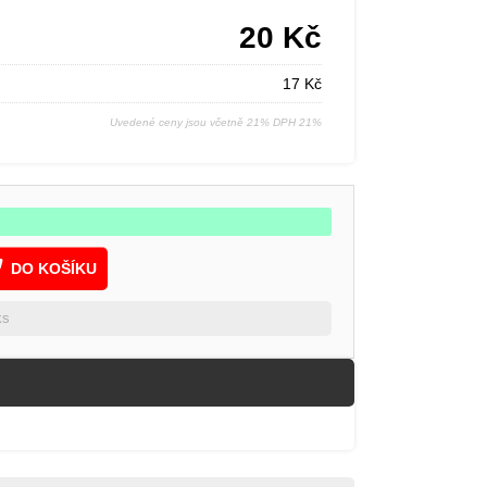
20
Kč
17
Kč
Uvedené ceny jsou včetně 21% DPH 21%
DO KOŠÍKU
ks