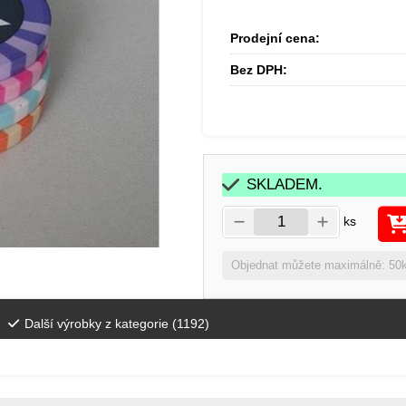
Prodejní cena:
Bez DPH:
SKLADEM.
ks
Objednat můžete maximálně: 50
Další výrobky z kategorie (
1192
)