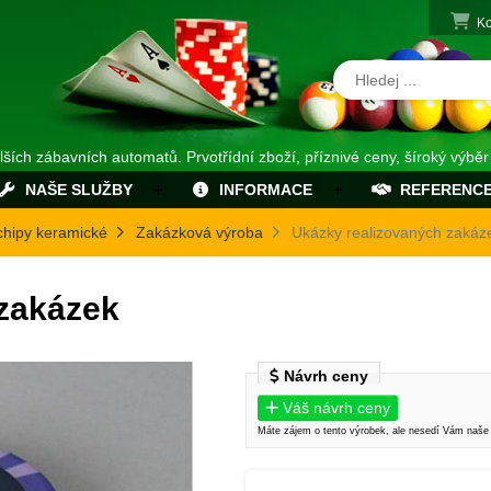
Ko
alších zábavních automatů. Prvotřídní zboží, příznivé ceny, šíroký výběr
NAŠE SLUŽBY
INFORMACE
REFERENC
chipy keramické
Zakázková výroba
Ukázky realizovaných zakáz
 zakázek
Návrh ceny
Váš návrh ceny
Máte zájem o tento výrobek, ale nesedí Vám naše