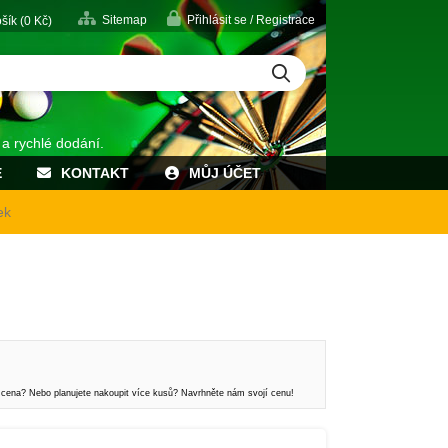
Sitemap
Přihlásit se / Registrace
šík (
0
Kč)
 a rychlé dodání.
E
KONTAKT
MŮJ ÚČET
ek
 cena? Nebo planujete nakoupit více kusů? Navrhněte nám svojí cenu!