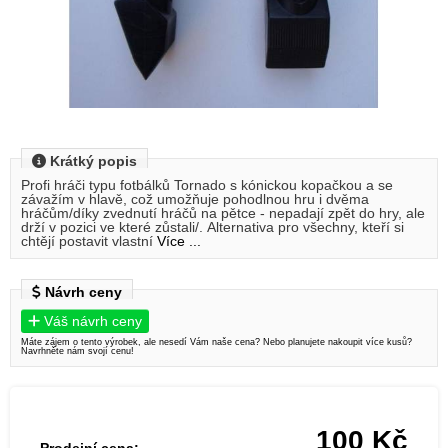
Krátký popis
Profi hráči typu fotbálků Tornado s kónickou kopačkou a se
závažím v hlavě, což umožňuje pohodlnou hru i dvěma
hráčům/díky zvednutí hráčů na pětce - nepadají zpět do hry, ale
drží v pozici ve které zůstali/. Alternativa pro všechny, kteří si
chtějí postavit vlastní
Více ...
Návrh ceny
Váš návrh ceny
Máte zájem o tento výrobek, ale nesedí Vám naše cena? Nebo planujete nakoupit více kusů?
Navrhněte nám svojí cenu!
100
Kč