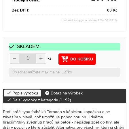
Prodejní cena:
Bez DPH:
83
Kč
Uvedené ceny jsou včetně 21% DPH 21%
SKLADEM.
ks
DO KOŠÍKU
Objednat můžete maximálně: 127ks
Popis výrobku
Dotaz na výrobek
Další výrobky z kategorie (
1192
)
Profi hráči typu fotbálků Tornado s kónickou kopačkou a se
závažím v hlavě, což umožňuje pohodlnou hru i dvěma
hráčům/díky zvednutí hráčů na pětce - nepadají zpět do hry, ale
drží v pozici ve které zůstali/. Alternativa pro všechny, kteří si chtějí