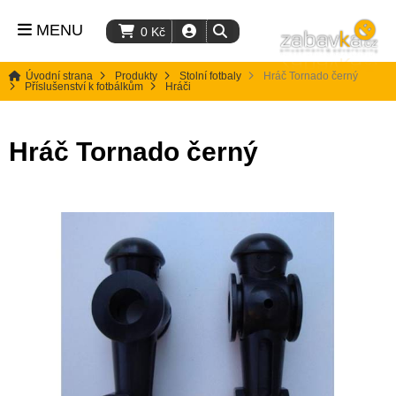
MENU
0
Kč
Úvodní strana
Produkty
Stolní fotbaly
Hráč Tornado černý
Příslušenství k fotbálkům
Hráči
Hráč Tornado černý