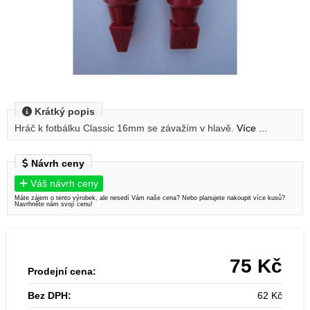
Krátký popis
Hráč k fotbálku Classic 16mm se závažím v hlavě.
Více ...
Návrh ceny
Váš návrh ceny
Máte zájem o tento výrobek, ale nesedí Vám naše cena? Nebo planujete nakoupit více kusů?
Navrhněte nám svojí cenu!
75
Kč
Prodejní cena:
Bez DPH:
62
Kč