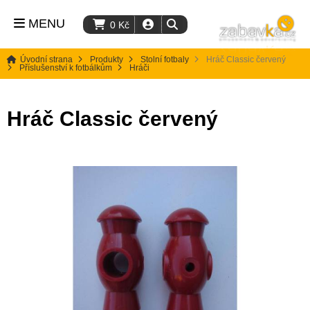
MENU
0
Kč
Úvodní strana
Produkty
Stolní fotbaly
Hráč Classic červený
Příslušenství k fotbálkům
Hráči
Hráč Classic červený