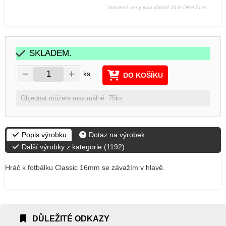
Uvedené ceny jsou včetně 21% DPH 21%
SKLADEM.
ks
DO KOŠÍKU
Objednat můžete maximálně: 75ks
Popis výrobku
Dotaz na výrobek
Další výrobky z kategorie (
1192
)
Hráč k fotbálku Classic 16mm se závažím v hlavě.
DŮLEŽITÉ ODKAZY