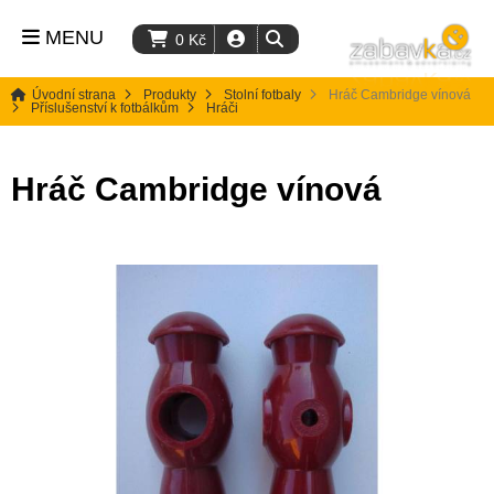
MENU
0
Kč
Úvodní strana
Produkty
Stolní fotbaly
Hráč Cambridge vínová
Příslušenství k fotbálkům
Hráči
Hráč Cambridge vínová