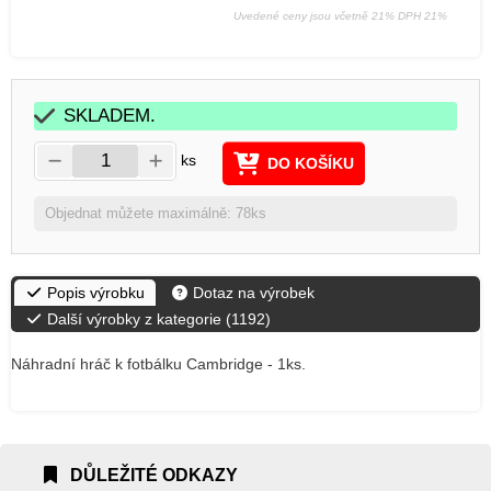
Uvedené ceny jsou včetně 21% DPH 21%
SKLADEM.
ks
DO KOŠÍKU
Objednat můžete maximálně: 78ks
Popis výrobku
Dotaz na výrobek
Další výrobky z kategorie (
1192
)
Náhradní hráč k fotbálku Cambridge - 1ks.
DŮLEŽITÉ ODKAZY