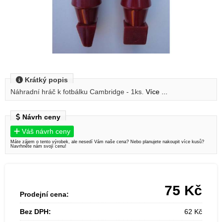
Krátký popis
Náhradní hráč k fotbálku Cambridge - 1ks.
Více ...
Návrh ceny
Váš návrh ceny
Máte zájem o tento výrobek, ale nesedí Vám naše cena? Nebo planujete nakoupit více kusů?
Navrhněte nám svojí cenu!
75
Kč
Prodejní cena:
Bez DPH:
62
Kč