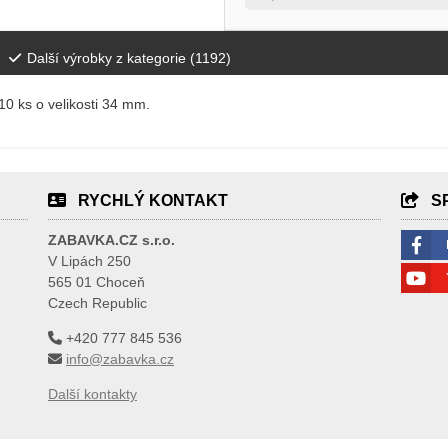
Další výrobky z kategorie (
1192
)
10 ks o velikosti 34 mm.
RYCHLÝ KONTAKT
S
ZABAVKA.CZ s.r.o.
V Lipách 250
565 01 Choceň
Czech Republic
+420 777 845 536
info@zabavka.cz
Další kontakty