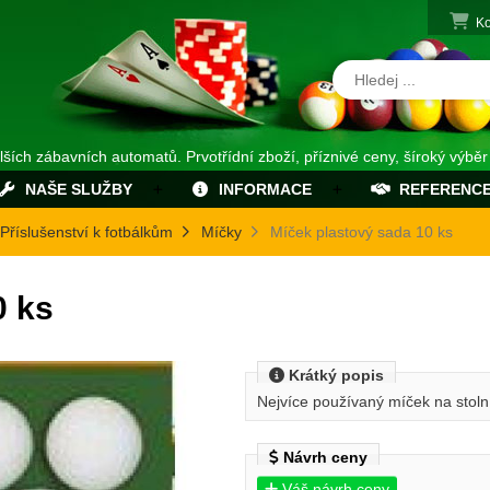
Ko
alších zábavních automatů. Prvotřídní zboží, příznivé ceny, šíroký výběr
NAŠE SLUŽBY
INFORMACE
REFERENC
Příslušenství k fotbálkům
Míčky
Míček plastový sada 10 ks
0 ks
Krátký popis
Nejvíce používaný míček na stolní
Návrh ceny
Váš návrh ceny