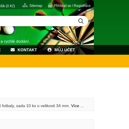
Sitemap
Přihlásit se / Registrace
šík (
0
Kč)
 a rychlé dodání.
E
KONTAKT
MŮJ ÚČET
 fotbaly, sada 10 ks o velikosti 34 mm.
Více ...