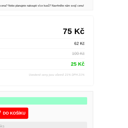
 cena? Nebo planujete nakoupit více kusů? Navrhněte nám svojí cenu!
75
Kč
62
Kč
100
Kč
25
Kč
Uvedené ceny jsou včetně 21% DPH 21%
DO KOŠÍKU
5ks