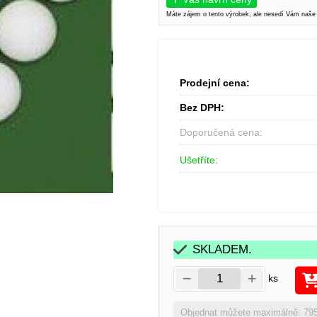
Máte zájem o tento výrobek, ale nesedí Vám naše
Prodejní cena:
Bez DPH:
Doporučená cena:
Ušetříte:
SKLADEM.
ks
Objednat můžete maximálně: 79