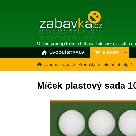
Online prodej stolních fotbalů, kulečníků, šipek a d
ÚVODNÍ STRANA
E-SHOP
Úvodní strana
Produkty
Stolní fotbaly
Míček plastový sada 1