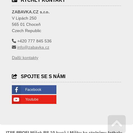
RYCHLÝ KONTAKT
ZABAVKA.CZ s.r.o.
V Lipách 250
565 01 Choceň
Czech Republic
+420 777 845 536
info@zabavka.cz
Další kontakty
SPOJTE SE S NÁMI
Facebook
Youtube
ITSF PROFI Míček RS 10 kusů | Míčky ke stolnímu fotbalu.