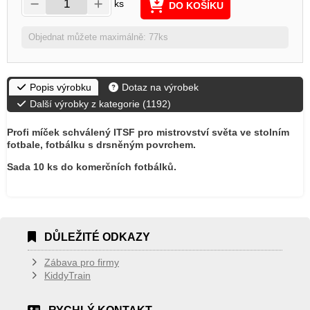
ks
DO KOŠÍKU
Objednat můžete maximálně: 77ks
Popis výrobku
Dotaz na výrobek
Další výrobky z kategorie (
1192
)
Profi míček schválený ITSF pro mistrovství světa ve stolním
fotbale, fotbálku s drsněným povrchem.
Sada 10 ks do komerčních fotbálků.
DŮLEŽITÉ ODKAZY
Zábava pro firmy
KiddyTrain