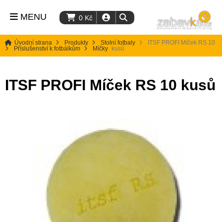
MENU
0
Kč
Úvodní strana
Produkty
Stolní fotbaly
ITSF PROFI Míček RS 10
Příslušenství k fotbálkům
Míčky
kusů
ITSF PROFI Míček RS 10 kusů