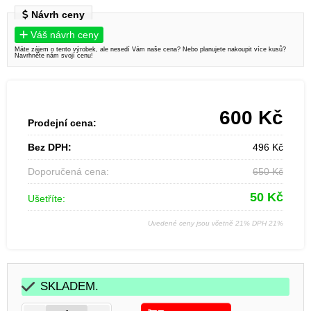
Návrh ceny
Váš návrh ceny
Máte zájem o tento výrobek, ale nesedí Vám naše cena? Nebo planujete nakoupit více kusů?
Navrhněte nám svojí cenu!
600
Kč
Prodejní cena:
Bez DPH:
496
Kč
Doporučená cena:
650
Kč
50
Kč
Ušetříte:
Uvedené ceny jsou včetně 21% DPH 21%
SKLADEM.