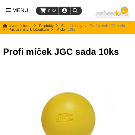
MENU
0
Kč
Úvodní strana
Produkty
Stolní fotbaly
Profi míček JGC sada
Příslušenství k fotbálkům
Míčky
10ks
Profi míček JGC sada 10ks