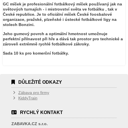
GC míček je profesionální fotbálkový míček používaný jak na
světových turnajích - i mistrovství světa ve fotbálku , tak v
České republice. Je to oficiální míček České foosbalové
organizace, pražské, plzeňské i ústecké fotbálkové ligy na
stolech Bonzini.
Jeho gumový povrch a optimální hmotnost umožnuje
perfektní přilnavost při hře a dává tak prostor pro technické a
zároveň extrémně rychlé fotbálkové zákroky.
Sada 10 ks pro komerční fotbálky.
DŮLEŽITÉ ODKAZY
Zábava pro firmy
KiddyTrain
RYCHLÝ KONTAKT
ZABAVKA.CZ s.r.o.