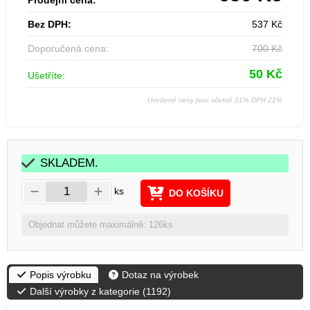
Prodejní cena:
Bez DPH:
537
Kč
Doporučená cena:
700
Kč
50
Kč
Ušetříte:
Uvedené ceny jsou včetně 21% DPH 21%
SKLADEM.
ks
DO KOŠÍKU
Objednat můžete maximálně: 126ks
Popis výrobku
Dotaz na výrobek
Další výrobky z kategorie (
1192
)