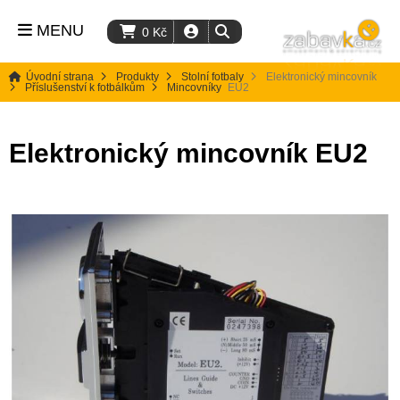
MENU
0
Kč
Úvodní strana
Produkty
Stolní fotbaly
Elektronický mincovník
Příslušenství k fotbálkům
Mincovníky
EU2
Elektronický mincovník EU2