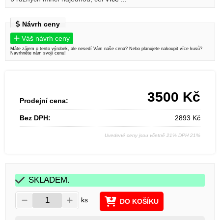
Návrh ceny
Váš návrh ceny
Máte zájem o tento výrobek, ale nesedí Vám naše cena? Nebo planujete nakoupit více kusů?
Navrhněte nám svojí cenu!
3500
Kč
Prodejní cena:
Bez DPH:
2893
Kč
Uvedené ceny jsou včetně 21% DPH 21%
SKLADEM.
ks
DO KOŠÍKU