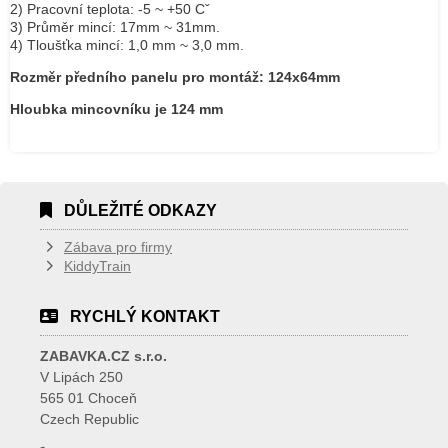
2) Pracovní teplota: -5 ~ +50 Cˇ
3) Průměr mincí: 17mm ~ 31mm.
4) Tloušťka mincí: 1,0 mm ~ 3,0 mm.
Rozměr předního panelu pro montáž: 124x64mm
Hloubka mincovníku je 124 mm
DŮLEŽITÉ ODKAZY
Zábava pro firmy
KiddyTrain
RYCHLÝ KONTAKT
ZABAVKA.CZ s.r.o.
V Lipách 250
565 01 Choceň
Czech Republic