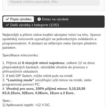
Objednat můžete maximálně: 50ks
Popis výrobku
Dotaz na výrobek
Další výrobky z kategorie (
1192
)
Nejlevnější a přitom velice kvalitní akceptor mincí na trhu. Vysoce
spolehlivý mincovník vyznačující se jednoduchým ovládáním a
programováním. K dostaní se střibrným nebo černým předním
panelem.
Specifikace mincovníku:
1. Přijímá až
6 různých mincí najednou
, celkem 12 ve dvou
přepínatelných bankách, obzvláště vhodné do provozu v
příhraničních oblastech.
2. 8 bitů DIP Switch, může měnit puls na místě
3.
"Learning mode"
umožňující učit mince na místě, nebo
programovat pomocí PC.
4.
Vhodný pro euro, 100% přijímá mince: 5,10,20,50
Kč,0,1Euro, 02Euro, 0,5Euro,
1Euro a 2 Euro.
.
Spec.:
1) Aplikovaná napětí: +12 V DC.