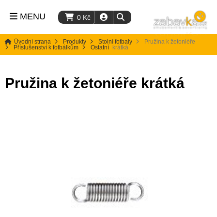
MENU
0
Kč
Úvodní strana
Produkty
Stolní fotbaly
Pružina k žetoniéře
Příslušenství k fotbálkům
Ostatní
krátká
Pružina k žetoniéře krátká