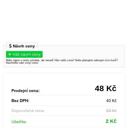
Návrh ceny
Váš návrh ceny
Máte zájem o tento výrobek, ale nesedí Vám naše cena? Nebo planujete nakoupit více kusů?
Navrhněte nám svojí cenu!
48
Kč
Prodejní cena:
Bez DPH:
40
Kč
Doporučená cena:
50
Kč
2
Kč
Ušetříte: