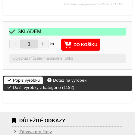
Uvedené ceny jsou včetně 21% DPH 21%
SKLADEM.
ks
DO KOŠÍKU
Objednat můžete maximálně: 50ks
Popis výrobku
Dotaz na výrobek
Další výrobky z kategorie (
1192
)
DŮLEŽITÉ ODKAZY
Zábava pro firmy