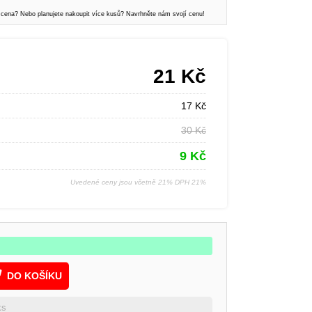
 cena? Nebo planujete nakoupit více kusů? Navrhněte nám svojí cenu!
21
Kč
17
Kč
30
Kč
9
Kč
Uvedené ceny jsou včetně 21% DPH 21%
DO KOŠÍKU
ks