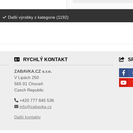
Další výrobky z kategorie (
1192
)
RYCHLÝ KONTAKT
S
ZABAVKA.CZ s.r.o.
V Lipách 250
565 01 Choceň
Czech Republic
+420 777 845 536
info@zabavka.cz
Další kontakty