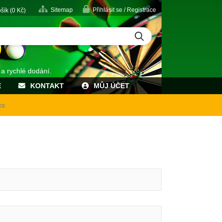
Sitemap
Přihlásit se / Registrace
šík (
0
Kč)
 a rychlé dodání.
E
KONTAKT
MŮJ ÚČET
ks