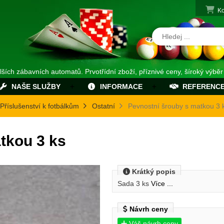
Ko
alších zábavních automatů. Prvotřídní zboží, příznivé ceny, šíroký výběr
NAŠE SLUŽBY
INFORMACE
REFERENC
Příslušenství k fotbálkům
Ostatní
Pevnostní šrouby s matkou 3 
tkou 3 ks
Krátký popis
Sada 3 ks
Více ...
Návrh ceny
Váš návrh ceny