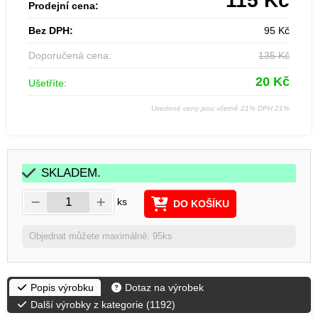
115
Kč
Prodejní cena:
Bez DPH:
95
Kč
Doporučená cena:
135
Kč
20
Kč
Ušetříte:
Uvedené ceny jsou včetně 21% DPH 21%
SKLADEM.
ks
DO KOŠÍKU
Objednat můžete maximálně: 95ks
Popis výrobku
Dotaz na výrobek
Další výrobky z kategorie (
1192
)