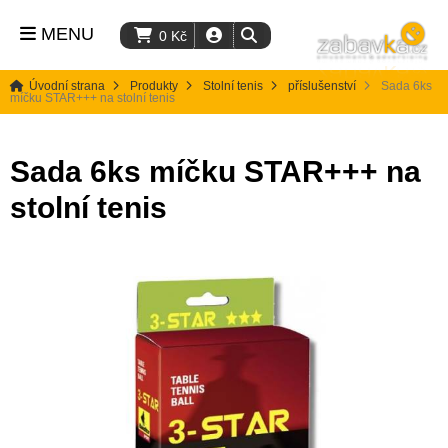
MENU
0
Kč
Úvodní strana
Produkty
Stolní tenis
příslušenství
Sada 6ks
míčku STAR+++ na stolní tenis
Sada 6ks míčku STAR+++ na
stolní tenis