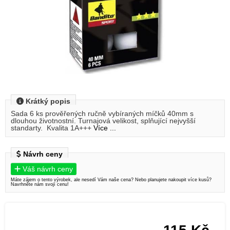
Krátký popis
Sada 6 ks prověřených ručně vybíraných míčků 40mm s
dlouhou životnostní. Turnajová velikost, splňující nejvyšší
standarty. Kvalita 1A+++
Více ...
Návrh ceny
Váš návrh ceny
Máte zájem o tento výrobek, ale nesedí Vám naše cena? Nebo planujete nakoupit více kusů?
Navrhněte nám svojí cenu!