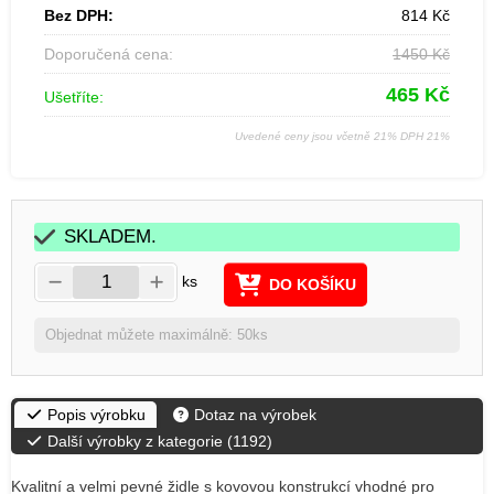
Bez DPH:
814
Kč
Doporučená cena:
1450
Kč
465
Kč
Ušetříte:
Uvedené ceny jsou včetně 21% DPH 21%
SKLADEM.
ks
DO KOŠÍKU
Objednat můžete maximálně: 50ks
Popis výrobku
Dotaz na výrobek
Další výrobky z kategorie (
1192
)
Kvalitní a velmi pevné židle s kovovou konstrukcí vhodné pro