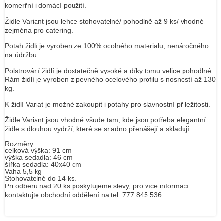
komerřní i domácí použití.
Židle Variant jsou lehce stohovatelné/ pohodlně až 9 ks/ vhodné
zejména pro catering.
Potah židlí je vyroben ze 100% odolného materialu, nenáročného
na ůdržbu.
Polstrování židlí je dostatečně vysoké a díky tomu velice pohodlné.
Rám židlí je vyroben z pevného ocelového profilu s nosností až 130
kg.
K židlí Variat je možné zakoupit i potahy pro slavnostní příležitosti.
Židle Variant jsou vhodné všude tam, kde jsou potřeba elegantní
židle s dlouhou vydrží, které se snadno přenášejí a skladují.
Rozměry:
celková výška: 91 cm
výška sedadla: 46 cm
šířka sedadla: 40x40 cm
Vaha 5,5 kg
Stohovatelné do 14 ks.
Při odběru nad 20 ks poskytujeme slevy, pro více informací
kontaktujte obchodní oddělení na tel: 777 845 536