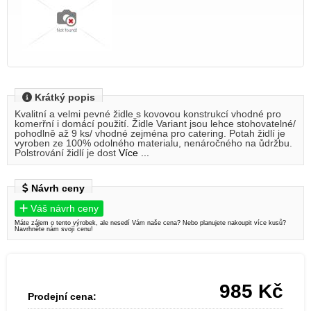
Krátký popis
Kvalitní a velmi pevné židle s kovovou konstrukcí vhodné pro
komerřní i domácí použití. Židle Variant jsou lehce stohovatelné/
pohodlně až 9 ks/ vhodné zejména pro catering. Potah židlí je
vyroben ze 100% odolného materialu, nenáročného na ůdržbu.
Polstrování židlí je dost
Více ...
Návrh ceny
Váš návrh ceny
Máte zájem o tento výrobek, ale nesedí Vám naše cena? Nebo planujete nakoupit více kusů?
Navrhněte nám svojí cenu!
985
Kč
Prodejní cena: