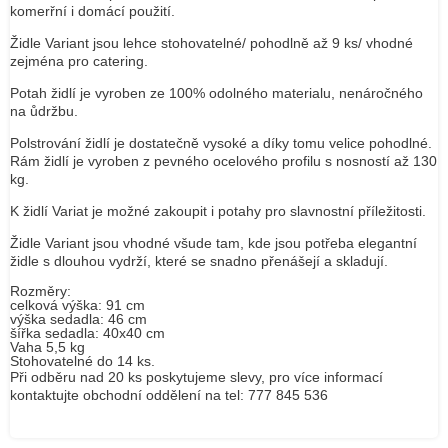
komerřní i domácí použití.
Židle Variant jsou lehce stohovatelné/ pohodlně až 9 ks/ vhodné
zejména pro catering.
Potah židlí je vyroben ze 100% odolného materialu, nenáročného
na ůdržbu.
Polstrování židlí je dostatečně vysoké a díky tomu velice pohodlné.
Rám židlí je vyroben z pevného ocelového profilu s nosností až 130
kg.
K židlí Variat je možné zakoupit i potahy pro slavnostní příležitosti.
Židle Variant jsou vhodné všude tam, kde jsou potřeba elegantní
židle s dlouhou vydrží, které se snadno přenášejí a skladují.
Rozměry:
celková výška: 91 cm
výška sedadla: 46 cm
šířka sedadla: 40x40 cm
Vaha 5,5 kg
Stohovatelné do 14 ks.
Při odběru nad 20 ks poskytujeme slevy, pro více informací
kontaktujte obchodní oddělení na tel: 777 845 536