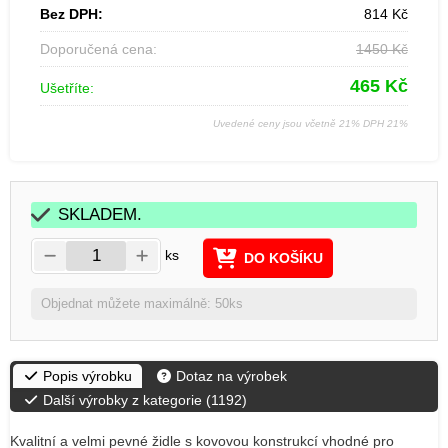
Bez DPH:
814
Kč
Doporučená cena:
1450
Kč
465
Kč
Ušetříte:
Uvedené ceny jsou včetně 21% DPH 21%
SKLADEM.
ks
DO KOŠÍKU
Objednat můžete maximálně: 50ks
Popis výrobku
Dotaz na výrobek
Další výrobky z kategorie (
1192
)
Kvalitní a velmi pevné židle s kovovou konstrukcí vhodné pro