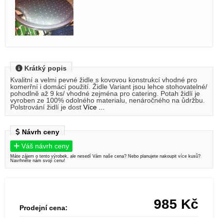
Krátký popis
Kvalitní a velmi pevné židle s kovovou konstrukcí vhodné pro
komerřní i domácí použití. Židle Variant jsou lehce stohovatelné/
pohodlně až 9 ks/ vhodné zejména pro catering. Potah židlí je
vyroben ze 100% odolného materialu, nenáročného na ůdržbu.
Polstrování židlí je dost
Více ...
Návrh ceny
Váš návrh ceny
Máte zájem o tento výrobek, ale nesedí Vám naše cena? Nebo planujete nakoupit více kusů?
Navrhněte nám svojí cenu!
985
Kč
Prodejní cena: