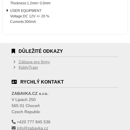
Thickness:1.2mm~3.0mm
USER EQUIPMENT
Voltage:DC 12V +/- 20 %
Currents:300mA
DŮLEŽITÉ ODKAZY
Zábava pro firmy
KiddyTrain
RYCHLÝ KONTAKT
ZABAVKA.CZ s.r.o.
V Lipách 250
565 01 Choceň
Czech Republic
+420 777 845 536
info@zabavka.cz