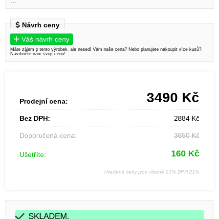
...
Návrh ceny
Váš návrh ceny
Máte zájem o tento výrobek, ale nesedí Vám naše cena? Nebo planujete nakoupit více kusů?
Navrhněte nám svojí cenu!
3490
Kč
Prodejní cena:
Bez DPH:
2884
Kč
Doporučená cena:
3650
Kč
160
Kč
Ušetříte:
Uvedené ceny jsou včetně 21% DPH 21%
SKLADEM.