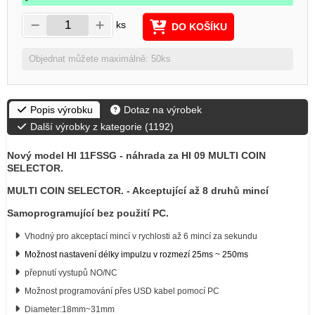
ks
DO KOŠÍKU
Objednat můžete maximálně: 50ks
Popis výrobku
Dotaz na výrobek
Další výrobky z kategorie (
1192
)
Nový model HI 11FSSG - náhrada za HI 09 MULTI COIN
SELECTOR.
MULTI COIN SELECTOR. - Akceptující až 8 druhů mincí
Samoprogramující bez použití PC.
Vhodný pro akceptací mincí v rychlosti až 6 mincí za sekundu
Možnost nastavení délky impulzu v rozmezí
25ms ~ 250ms
přepnutí vystupů NO/NC
Možnost programování přes USD kabel pomocí PC
Diameter:18mm~31mm