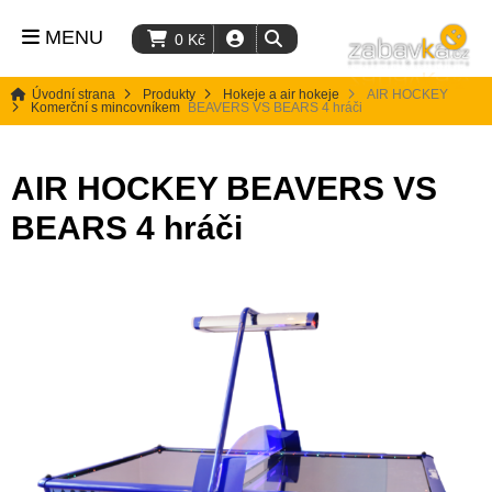
MENU
0
Kč
Úvodní strana
Produkty
Hokeje a air hokeje
AIR HOCKEY
Komerční s mincovníkem
BEAVERS VS BEARS 4 hráči
AIR HOCKEY BEAVERS VS
BEARS 4 hráči