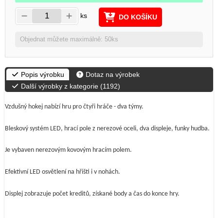
ks
DO KOŠÍKU
Objednat můžete maximálně: 50ks
Popis výrobku
Dotaz na výrobek
Další výrobky z kategorie (
1192
)
Vzdušný hokej nabízí hru pro čtyři hráče - dva týmy.
Bleskový systém LED, hrací pole z nerezové oceli, dva displeje, funky hudba.
Je vybaven nerezovým kovovým hracím polem.
Efektivní LED osvětlení na hřišti i v nohách.
Displej zobrazuje počet kreditů, získané body a čas do konce hry.