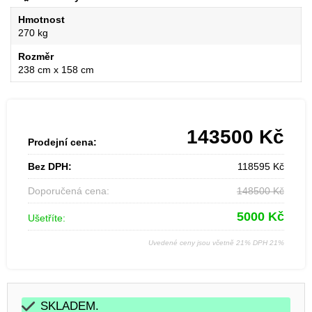
Hmotnost
270 kg
Rozměr
238 cm x 158 cm
143500
Kč
Prodejní cena:
Bez DPH:
118595
Kč
Doporučená cena:
148500
Kč
5000
Kč
Ušetříte:
Uvedené ceny jsou včetně 21% DPH 21%
SKLADEM.