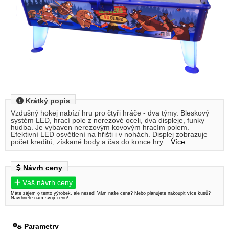
Krátký popis
Vzdušný hokej nabízí hru pro čtyři hráče - dva týmy. Bleskový
systém LED, hrací pole z nerezové oceli, dva displeje, funky
hudba. Je vybaven nerezovým kovovým hracím polem.
Efektivní LED osvětlení na hřišti i v nohách. Displej zobrazuje
počet kreditů, získané body a čas do konce hry.
Více ...
Návrh ceny
Váš návrh ceny
Máte zájem o tento výrobek, ale nesedí Vám naše cena? Nebo planujete nakoupit více kusů?
Navrhněte nám svojí cenu!
Parametry