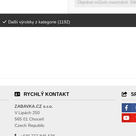
Objednat můžete maximálně: 50
Další výrobky z kategorie (
1192
)
RYCHLÝ KONTAKT
S
ZABAVKA.CZ s.r.o.
V Lipách 250
565 01 Choceň
Czech Republic