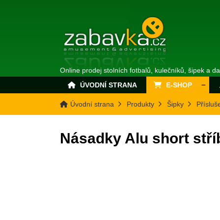
Online prodej stolních fotbalů, kulečníků, šipek a d
ÚVODNÍ STRANA
E-SHOP
Úvodní strana
Produkty
Šipky
Přísluš
Násadky Alu short stří