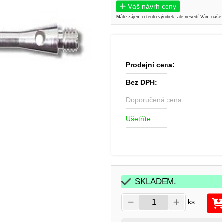
Váš návrh ceny
Máte zájem o tento výrobek, ale nesedí Vám naše
Prodejní cena:
Bez DPH:
Doporučená cena:
Ušetříte:
SKLADEM.
ks