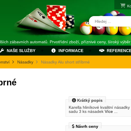
Ko
alších zábavních automatů. Prvotřídní zboží, příznivé ceny, šíroký výběr
NAŠE SLUŽBY
INFORMACE
REFERENC
enství
Násadky
Násadky Alu short stříbrné
brné
Krátký popis
Karella hliníkové kvalitní násadk
sadu 3 ks násadek
Více ...
Návrh ceny