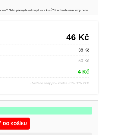
 cena? Nebo planujete nakoupit více kusů? Navrhněte nám svojí cenu!
46
Kč
38
Kč
50
Kč
4
Kč
Uvedené ceny jsou včetně 21% DPH 21%
DO KOŠÍKU