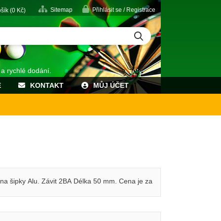
Sitemap
Přihlásit se / Registrace
šík (
0
Kč)
 a rychlé dodání.
E
KONTAKT
MŮJ ÚČET
y na šipky Alu. Závit 2BA Délka 50 mm. Cena je za