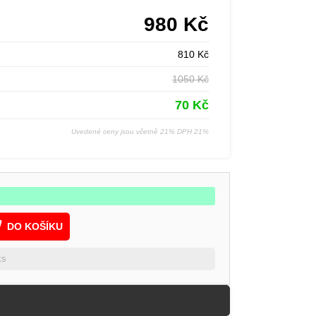
980
Kč
810
Kč
1050
Kč
70
Kč
Uvedené ceny jsou včetně 21% DPH 21%
DO KOŠÍKU
ks