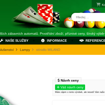
Ko
alších zábavních automatů. Prvotřídní zboží, příznivé ceny, šíroký výběr
NAŠE SLUŽBY
INFORMACE
REFERENC
slušenství
Lampy
stínidlo MILANO
Návrh ceny
Váš návrh ceny
Máte zájem o tento výrobek, ale nesedí Vám naše