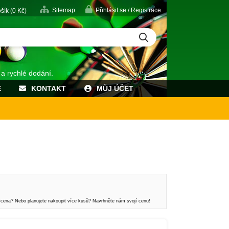
Sitemap
Přihlásit se / Registrace
šík (
0
Kč)
 a rychlé dodání.
E
KONTAKT
MŮJ ÚČET
 cena? Nebo planujete nakoupit více kusů? Navrhněte nám svojí cenu!