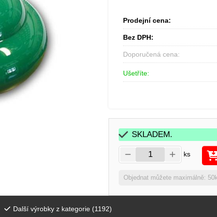
Prodejní cena:
Bez DPH:
Doporučená cena:
Ušetříte:
SKLADEM.
ks
Objednat můžete maximálně: 50
Další výrobky z kategorie (
1192
)