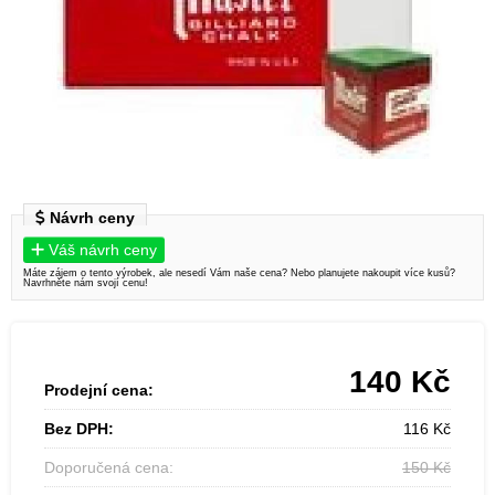
Návrh ceny
Váš návrh ceny
Máte zájem o tento výrobek, ale nesedí Vám naše cena? Nebo planujete nakoupit více kusů?
Navrhněte nám svojí cenu!
140
Kč
Prodejní cena:
Bez DPH:
116
Kč
Doporučená cena:
150
Kč