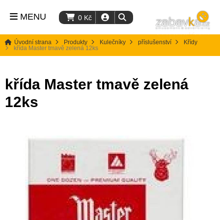
MENU
0
Kč
Úvodní strana
Produkty
Kulečníky
příslušenství
Křídy
křída Master tmavě zelená 12ks
křída Master tmavě zelená
12ks