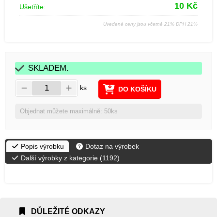
10
Kč
Ušetříte:
Uvedené ceny jsou včetně 21% DPH 21%
SKLADEM.
ks
DO KOŠÍKU
Objednat můžete maximálně: 50ks
Popis výrobku
Dotaz na výrobek
Další výrobky z kategorie (
1192
)
DŮLEŽITÉ ODKAZY