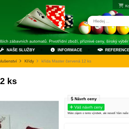
Ko
alších zábavních automatů. Prvotřídní zboží, příznivé ceny, šíroký výběr
NAŠE SLUŽBY
INFORMACE
REFERENC
slušenství
Křídy
křída Master červená 12 ks
2 ks
Návrh ceny
Váš návrh ceny
Máte zájem o tento výrobek, ale nesedí Vám naše