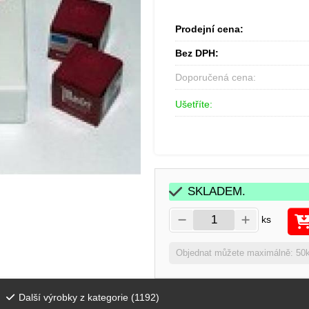
Prodejní cena:
Bez DPH:
Doporučená cena:
Ušetříte:
SKLADEM.
ks
Objednat můžete maximálně: 50
Další výrobky z kategorie (
1192
)