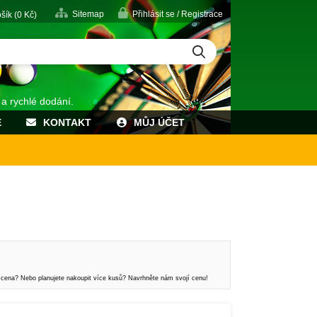
Sitemap
Přihlásit se / Registrace
šík (
0
Kč)
 a rychlé dodání.
E
KONTAKT
MŮJ ÚČET
 cena? Nebo planujete nakoupit více kusů? Navrhněte nám svojí cenu!