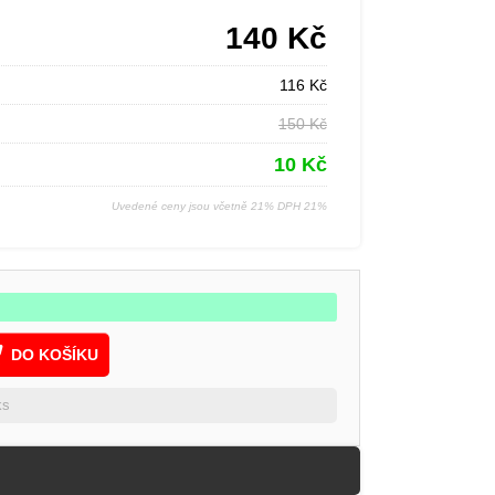
140
Kč
116
Kč
150
Kč
10
Kč
Uvedené ceny jsou včetně 21% DPH 21%
DO KOŠÍKU
ks