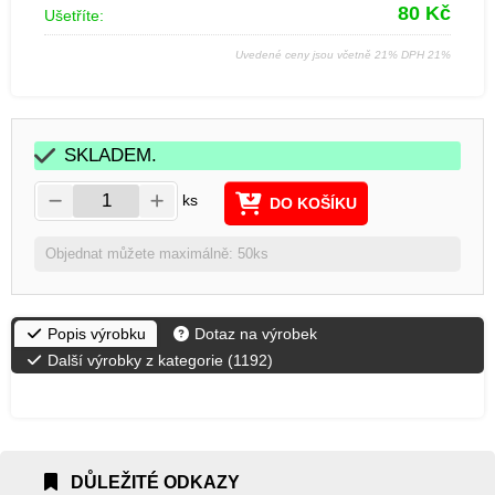
80
Kč
Ušetříte:
Uvedené ceny jsou včetně 21% DPH 21%
SKLADEM.
ks
DO KOŠÍKU
Objednat můžete maximálně: 50ks
Popis výrobku
Dotaz na výrobek
Další výrobky z kategorie (
1192
)
DŮLEŽITÉ ODKAZY