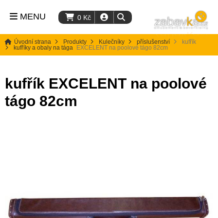
MENU
0
Kč
Úvodní strana
Produkty
Kulečníky
příslušenství
kufřík
kufříky a obaly na tága
EXCELENT na poolové tágo 82cm
kufřík EXCELENT na poolové
tágo 82cm