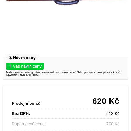
Návrh ceny
Váš návrh ceny
Máte zájem o tento výrobek, ale nesedí Vám naše cena? Nebo planujete nakoupit více kusů?
Navrhněte nám svojí cenu!
620
Kč
Prodejní cena:
Bez DPH:
512
Kč
Doporučená cena:
700
Kč