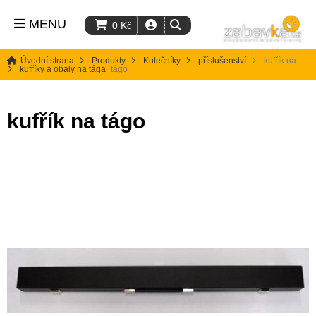
MENU
0
Kč
Úvodní strana
Produkty
Kulečníky
příslušenství
kufřík na
kufříky a obaly na tága
tágo
kufřík na tágo