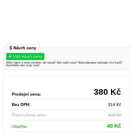
Návrh ceny
Váš návrh ceny
Máte zájem o tento výrobek, ale nesedí Vám naše cena? Nebo planujete nakoupit více kusů?
Navrhněte nám svojí cenu!
380
Kč
Prodejní cena:
Bez DPH:
314
Kč
Doporučená cena:
420
Kč
40
Kč
Ušetříte: