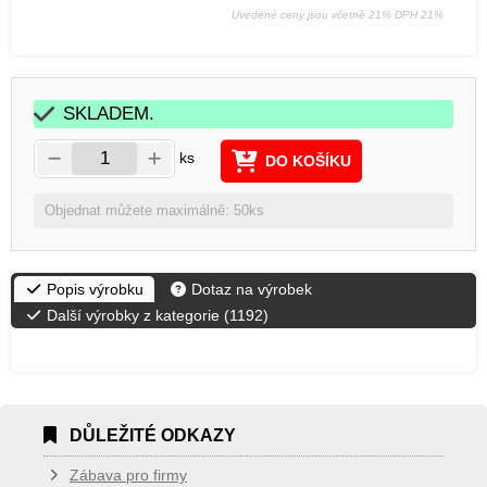
Uvedené ceny jsou včetně 21% DPH 21%
SKLADEM.
ks
DO KOŠÍKU
Objednat můžete maximálně: 50ks
Popis výrobku
Dotaz na výrobek
Další výrobky z kategorie (
1192
)
DŮLEŽITÉ ODKAZY
Zábava pro firmy